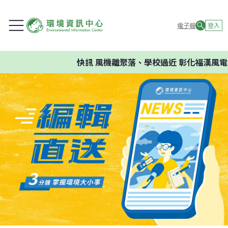
電子報
登入
快訊
風機離聚落、學校過近 彰化福漢風電