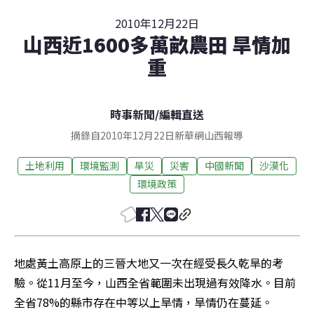
2010年12月22日
山西近1600多萬畝農田 旱情加
重
時事新聞
/
編輯直送
摘錄自2010年12月22日新華網山西報導
土地利用
環境監測
旱災
災害
中國新聞
沙漠化
環境政策
地處黃土高原上的三晉大地又一次在經受長久乾旱的考
驗。從11月至今，山西全省範圍未出現過有效降水。目前
全省78%的縣市存在中等以上旱情，旱情仍在蔓延。