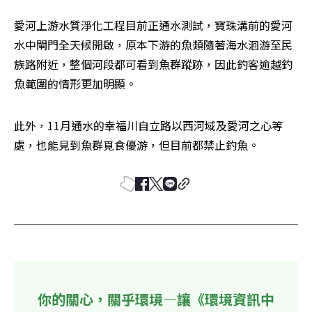
愛河上游水質淨化工程目前正通水測試，寶珠溝前的愛河
水中閘門全天候開啟，原本下游的魚類隨著海水洄游至民
族路附近，整個河段都可看到魚群蹤跡，因此釣客逾越釣
魚範圍的情形更加明顯。
此外，11月通水的幸福川自立路以西河域及愛河之心等
處，也能見到魚群覓食優游，但目前都禁止釣魚。
你的關心，關乎環境—讓《環境資訊中