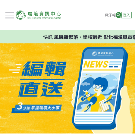
電子報
登入
快訊
風機離聚落、學校過近 彰化福漢風電案