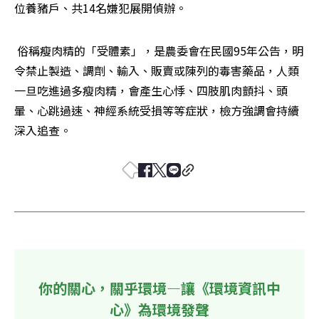
位養豬戶、共14名嫌犯展開偵辦。
 俗稱瘦肉精的「受體素」，是農委會在民國95年公告，明
令禁止製造、調劑、輸入、販賣或陳列的毒害藥品，人類
一旦吃進過多瘦肉精，會產生心悸、四肢肌肉顫抖、頭
暈、心跳過速、神經系統受損等等症狀，檢方強調會持續
深入追查。
你的關心，關乎環境—讓《環境資訊中
心》為環境發聲