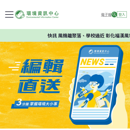
電子報
登入
快訊
風機離聚落、學校過近 彰化福漢風