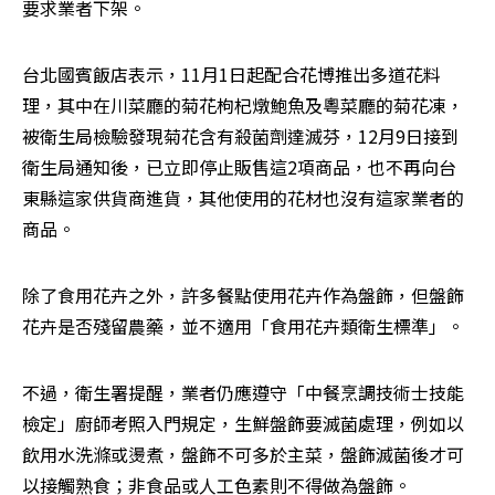
要求業者下架。
台北國賓飯店表示，11月1日起配合花博推出多道花料
理，其中在川菜廳的菊花枸杞燉鮑魚及粵菜廳的菊花凍，
被衛生局檢驗發現菊花含有殺菌劑達滅芬，12月9日接到
衛生局通知後，已立即停止販售這2項商品，也不再向台
東縣這家供貨商進貨，其他使用的花材也沒有這家業者的
商品。
除了食用花卉之外，許多餐點使用花卉作為盤飾，但盤飾
花卉是否殘留農藥，並不適用「食用花卉類衛生標準」。
不過，衛生署提醒，業者仍應遵守「中餐烹調技術士技能
檢定」廚師考照入門規定，生鮮盤飾要滅菌處理，例如以
飲用水洗滌或燙煮，盤飾不可多於主菜，盤飾滅菌後才可
以接觸熟食；非食品或人工色素則不得做為盤飾。