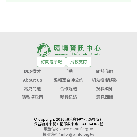
訂閱電子報
捐款支持
環境徵才
活動
關於我們
About us
編輯室自律公約
網站授權條款
常見問題
合作媒體
投稿須知
隱私權政策
獲獎紀錄
意見回饋
© Copyright 2026 環境資訊中心 版權所有
公益勸募字號：
衛部救字第1141364365號
服務信箱：
service@tnf.org.tw
投稿信箱：
infor@e-info.org.tw