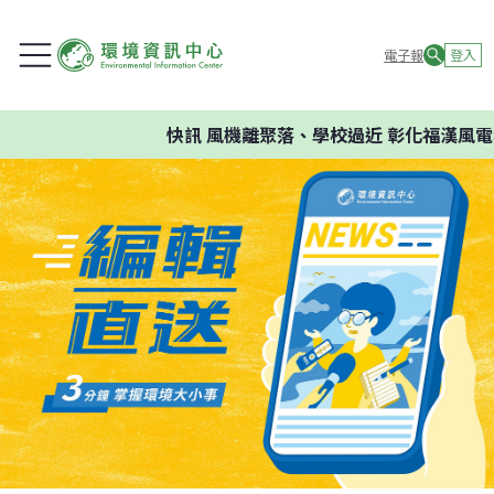
電子報
登入
快訊
風機離聚落、學校過近 彰化福漢風電