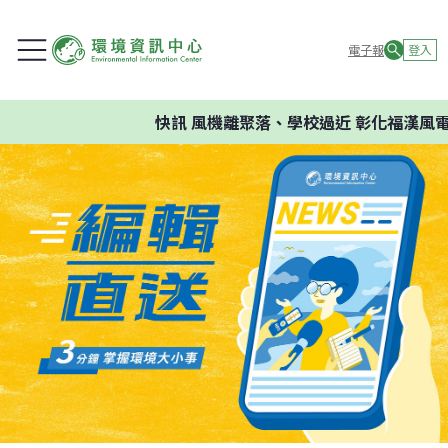
電子報
登入
快訊
風機離聚落、學校過近 彰化福漢風電