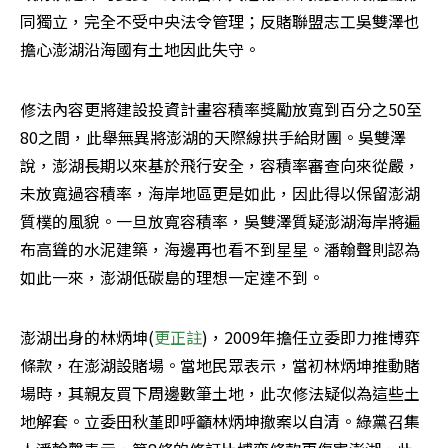
同獨立，完全不受中央法令管理；反賭聯盟志工吳雙澤也
擔心澎湖沿海國有土地因此失守。
修法內容更將建設投資計畫容積率獎勵放寬到百分之50至
80之間，此舉無異將澎湖的天際線拱手給財團。吳雙澤
說，澎湖長期以來基於飛行安全，容積率審查向來從嚴，
未放寬過容積率，海岸地區更是如此，因此得以保留澎湖
質樸的風貌。一旦放寬容積率，吳雙澤質疑澎湖海岸將遍
布高聳的水泥建築，海邊再也看不到星星。潘翰聲則認為
如此一來，澎湖低碳島的理想一定達不到。
澎湖出身的林炳坤(
更正註
)，2009年擔任立委即力推博弈
條款，在澎湖設賭場。當地民眾表示，當初林炳坤推動賭
場時，其親友買下周邊數筆土地，此次修法疑似為這些土
地解套。立委田秋堇即呼籲林炳坤撤案以自清。綠黨召集