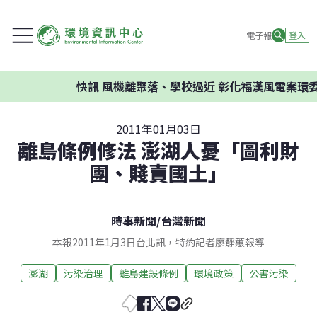
電子報
登入
快訊
風機離聚落、學校過近 彰化福漢風電案環委建
2011年01月03日
離島條例修法 澎湖人憂「圖利財
團、賤賣國土」
時事新聞
/
台灣新聞
本報2011年1月3日台北訊，特約記者廖靜蕙報導
澎湖
污染治理
離島建設條例
環境政策
公害污染