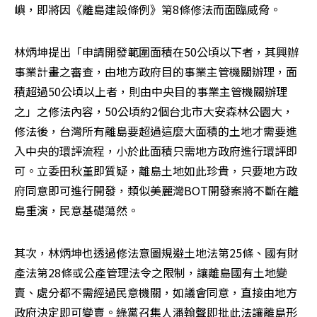
嶼，即將因《離島建設條例》第8條修法而面臨威脅。
林炳坤提出「申請開發範圍面積在50公頃以下者，其興辦
事業計畫之審查，由地方政府目的事業主管機關辦理，面
積超過50公頃以上者，則由中央目的事業主管機關辦理
之」之修法內容，50公頃約2個台北市大安森林公園大，
修法後，台灣所有離島要超過這麼大面積的土地才需要進
入中央的環評流程，小於此面積只需地方政府進行環評即
可。立委田秋堇即質疑，離島土地如此珍貴，只要地方政
府同意即可進行開發，類似美麗灣BOT開發案將不斷在離
島重演，民意基礎蕩然。
其次，林炳坤也透過修法意圖規避土地法第25條、國有財
產法第28條或公產管理法令之限制，讓離島國有土地變
賣、處分都不需經過民意機關，如議會同意，直接由地方
政府決定即可變賣。綠黨召集人潘翰聲即批此法讓離島形