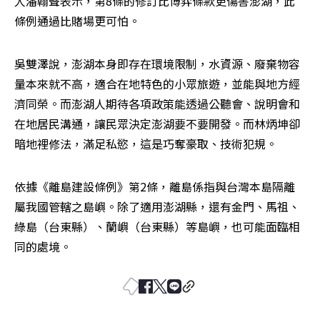
人潘翰聲表示，第8條的修訂比博弈條款更傷害澎湖，此
條例通過比賭場更可怕。
吳雙澤說，澎湖本身即存在環境限制，水資源、廢棄物容
量本來就不高，適合在地特色的小眾旅遊，並能與地方經
濟同榮。而澎湖人期待各項政策能透過公聽會、說明會和
在地居民溝通，讓民眾決定澎湖要不要開發。而林炳坤卻
暗地裡修法，滿足私慾，這是巧奪豪取、技術犯規。
依據《離島建設條例》第2條，離島係指與台灣本島隔離
屬我國管轄之島嶼。除了適用澎湖縣，還有金門、馬祖、
綠島（台東縣）、蘭嶼（台東縣）等島嶼，也可能面臨相
同的處境。