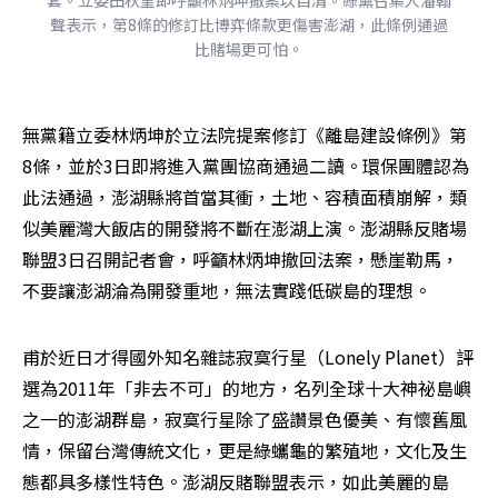
聲表示，第8條的修訂比博弈條款更傷害澎湖，此條例通過
比賭場更可怕。
無黨籍立委林炳坤於立法院提案修訂《離島建設條例》第
8條，並於3日即將進入黨團協商通過二讀。環保團體認為
此法通過，澎湖縣將首當其衝，土地、容積面積崩解，類
似美麗灣大飯店的開發將不斷在澎湖上演。澎湖縣反賭場
聯盟3日召開記者會，呼籲林炳坤撤回法案，懸崖勒馬，
不要讓澎湖淪為開發重地，無法實踐低碳島的理想。
甫於近日才得國外知名雜誌寂寞行星（Lonely Planet）評
選為2011年「非去不可」的地方，名列全球十大神祕島嶼
之一的澎湖群島，寂寞行星除了盛讚景色優美、有懷舊風
情，保留台灣傳統文化，更是綠蠵龜的繁殖地，文化及生
態都具多樣性特色。澎湖反賭聯盟表示，如此美麗的島