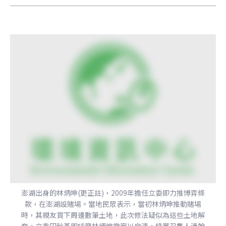
澎湖出身的林炳坤(更正註)，2009年擔任立委即力推博弈條
款，在澎湖設賭場。當地民眾表示，當初林炳坤推動賭場
時，其親友買下周邊數筆土地，此次修法疑似為這些土地解
套。立委田秋堇即呼籲林炳坤撤案以自清。綠黨召集人潘翰