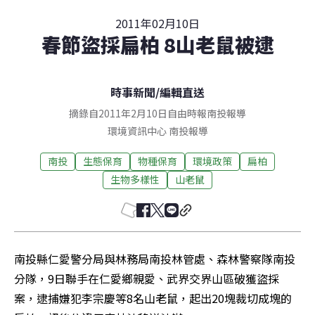
2011年02月10日
春節盜採扁柏 8山老鼠被逮
時事新聞
/
編輯直送
摘錄自2011年2月10日自由時報南投報導
環境資訊中心
南投
報導
南投
生態保育
物種保育
環境政策
扁柏
生物多樣性
山老鼠
南投縣仁愛警分局與林務局南投林管處、森林警察隊南投
分隊，9日聯手在仁愛鄉親愛、武界交界山區破獲盜採
案，逮捕嫌犯李宗慶等8名山老鼠，起出20塊裁切成塊的