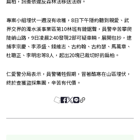
扁柏，訊後依違反森林法移送法辦。
專案小組埋伏一週沒有收穫，8日下午隱約聽到親愛、武
界交界的濁水溪事業區第10林班有鏈鋸聲，員警辛苦攀爬
陡峭山路，9日凌晨2:40發現2部可疑車輛，展開包抄，逮
捕李宗慶、李添盛、錢維志、古約翰、古約瑟、馬萬章、
杜聰正、李明忠等8人，起出20塊已裁切好的扁柏。
仁愛警分局表示，員警犧牲假期，冒著酷寒在山區埋伏，
終於查獲盜採集團，辛苦有代價。