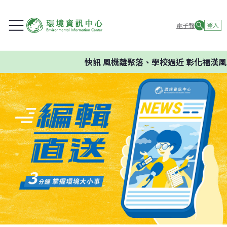
電子報
登入
快訊
風機離聚落、學校過近 彰化福漢風