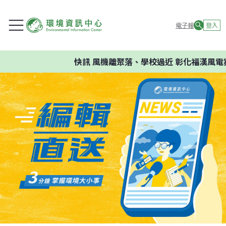
電子報
登入
快訊
風機離聚落、學校過近 彰化福漢風電