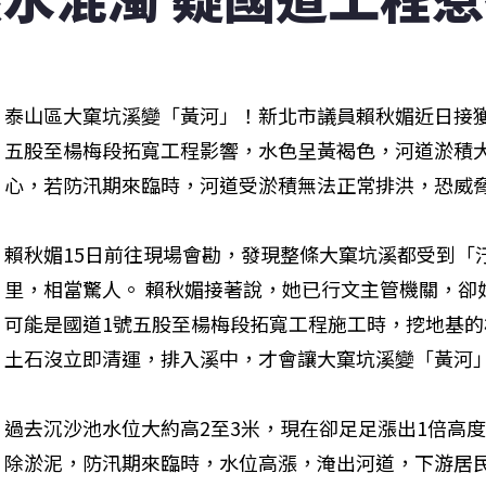
泰山區大窠坑溪變「黃河」！新北市議員賴秋媚近日接
五股至楊梅段拓寬工程影響，水色呈黃褐色，河道淤積
心，若防汛期來臨時，河道受淤積無法正常排洪，恐威
賴秋媚15日前往現場會勘，發現整條大窠坑溪都受到「
里，相當驚人。 賴秋媚接著說，她已行文主管機關，卻
可能是國道1號五股至楊梅段拓寬工程施工時，挖地基
土石沒立即清運，排入溪中，才會讓大窠坑溪變「黃河
過去沉沙池水位大約高2至3米，現在卻足足漲出1倍高
除淤泥，防汛期來臨時，水位高漲，淹出河道，下游居