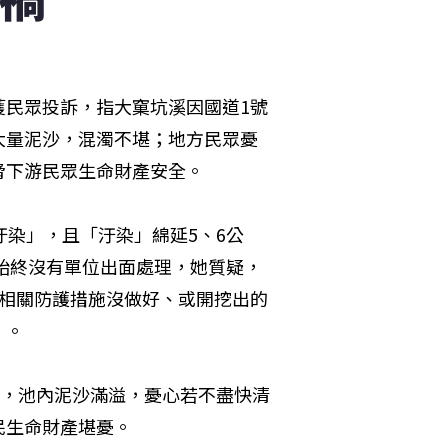
獲民眾投訴，指大窠坑溪因國道1號
大量泥沙，混濁不堪；地方民眾憂
脅下游民眾生命財產安全。
汙染」，且「汙染」綿延5、6公
始終沒有單位出面處理，她質疑，
的相關防護措施沒做好、或開挖出的
」。
度，池內泥沙滿溢，憂心若不盡快清
民生命財產堪憂。