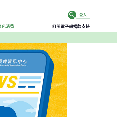
登入
綠色消費
訂閱電子報
捐款支持