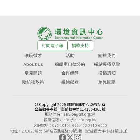
訂閱電子報
捐款支持
環境徵才
活動
關於我們
About us
編輯室自律公約
網站授權條款
常見問題
合作媒體
投稿須知
隱私權政策
獲獎紀錄
意見回饋
© Copyright 2026 環境資訊中心 版權所有
公益勸募字號：
衛部救字第1141364365號
服務信箱：
service@tnf.org.tw
投稿信箱：
infor@e-info.org.tw
客服電話：070-10101-666／02-2910-6000
地址：231023新北市新店區民權路48號3樓（近捷運大坪林站1號出口）