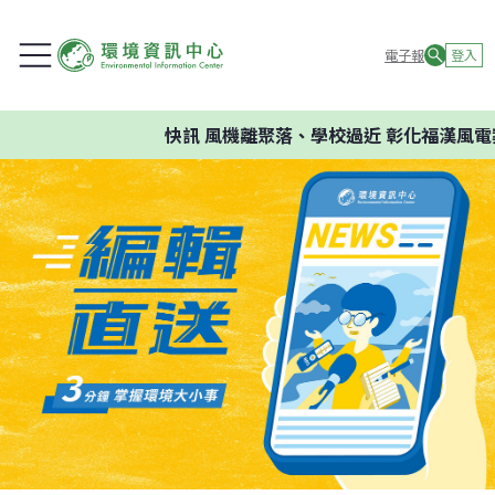
電子報
登入
快訊
風機離聚落、學校過近 彰化福漢風電