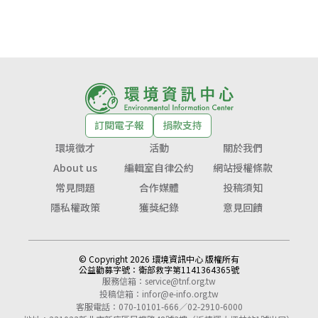
訂閱電子報
捐款支持
環境徵才
活動
關於我們
About us
編輯室自律公約
網站授權條款
常見問題
合作媒體
投稿須知
隱私權政策
獲獎紀錄
意見回饋
© Copyright 2026 環境資訊中心 版權所有
公益勸募字號：
衛部救字第1141364365號
服務信箱：
service@tnf.org.tw
投稿信箱：
infor@e-info.org.tw
客服電話：070-10101-666／02-2910-6000