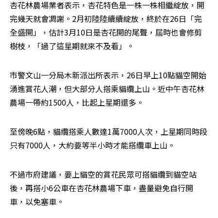
杏花林農場業者表示，杏花特色是一株一株相繼綻放，開
完幾天就會凋謝。2月初陸陸續續綻放，終於在26日「完
全盛開」，估計3月10日是杏花開的尾聲，屆時也會修剪
樹枝，「過了這星期就來不及看」。
市警文山一分局木新派出所表示，26日早上10點貓空開始
湧進賞花人潮，但大部分人搭乘貓纜上山。近中午杏花林
農場一帶約1500人，比起上星期還多。
至傍晚6點，貓纜搭乘人數達1萬7000人次，上星期同時段
只有7000人，大約要等半小時才能搭纜車上山。
不過市府建議，要上貓空的賞花民眾可搭貓纜到貓空站
後，再搭小6公車在杏花林農場下車，盡量避免自行開
車，以免塞車。