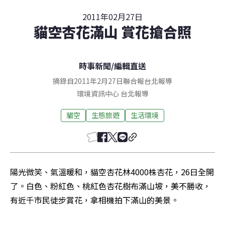
2011年02月27日
貓空杏花滿山 賞花搶合照
時事新聞
/
編輯直送
摘錄自2011年2月27日聯合報台北報導
環境資訊中心
台北
報導
貓空
生態旅遊
生活環境
陽光微笑、氣溫暖和，貓空杏花林4000株杏花，26日全開
了。白色、粉紅色、桃紅色杏花樹布滿山坡，美不勝收，
有近千市民徒步賞花，拿相機拍下滿山的美景。