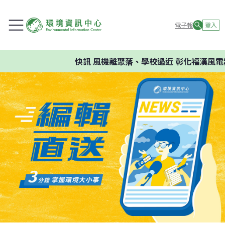
電子報
登入
快訊
風機離聚落、學校過近 彰化福漢風電