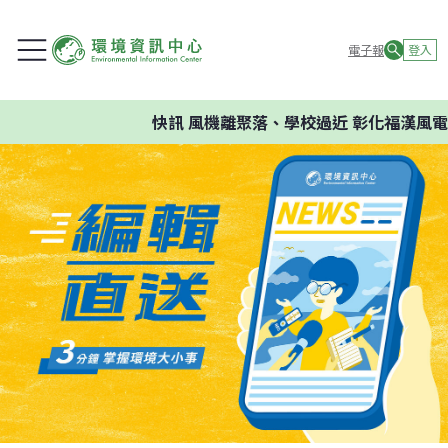
電子報
登入
快訊
風機離聚落、學校過近 彰化福漢風電