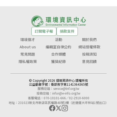
訂閱電子報
捐款支持
環境徵才
活動
關於我們
About us
編輯室自律公約
網站授權條款
常見問題
合作媒體
投稿須知
隱私權政策
獲獎紀錄
意見回饋
© Copyright 2026 環境資訊中心 版權所有
公益勸募字號：
衛部救字第1141364365號
服務信箱：
service@tnf.org.tw
投稿信箱：
infor@e-info.org.tw
客服電話：070-10101-666／02-2910-6000
地址：231023新北市新店區民權路48號3樓（近捷運大坪林站1號出口）