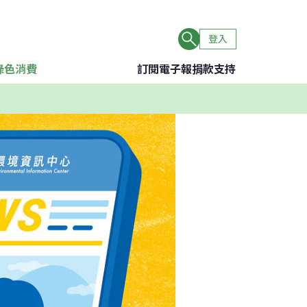
登入
綠色消費
訂閱電子報
捐款支持