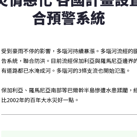
合預警系統
受到豪雨不停的影響，多瑙河持續暴漲。多瑙河流經的
告系統，聯合防洪。目前流經保加利亞與羅馬尼亞邊界
有道路都已水淹成河。多瑙河的3條支流也開始氾濫。
保加利亞、羅馬尼亞南部等巴爾幹半島慘遭水患蹂躪，
比2002年的百年大水災好一點。