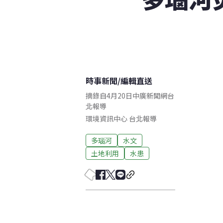
時事新聞
/
編輯直送
摘錄自4月20日中廣新聞網台
北報導
環境資訊中心
台北
報導
多瑙河
水文
土地利用
水患