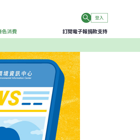
登入
綠色消費
訂閱電子報
捐款支持