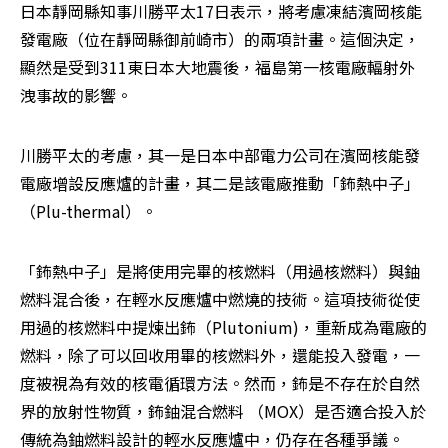
日本靜岡縣知事川勝平太17日表示，將考慮凍結濱岡核能
發電廠（位在靜岡縣御前崎市）的兩項計畫。這個決定，
顯然是受到311東日本大地震後，福島第一核電廠輻射外
洩事故的影響。
川勝平太的考慮，其一是日本中部電力公司在濱岡核能發
電廠增設反應爐的計畫，其二是該電廠推動「鈽熱中子」
（Plu-thermal）。
「鈽熱中子」是將使用完畢的核燃料（用過核燃料）與鈾
燃料混合後，在輕水反應爐中燃燒的技術。這項技術從使
用過的核燃料中提煉出鈽（Plutonium)，重新成為電廠的
燃料，除了可以回收用畢的核燃料外，還能投入發電，一
度被視為有效的核電循環方法。然而，鈽是不存在於自然
界的放射性物質，鈽鈾混合燃料 （MOX）是否適合投入於
傳統為鈾燃料設計的輕水反應爐中，仍存在各種爭議。