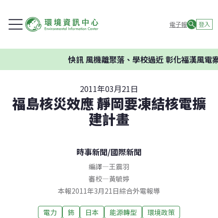
電子報
登入
快訊
風機離聚落、學校過近 彰化福漢風電案
2011年03月21日
福島核災效應 靜岡要凍結核電擴
建計畫
時事新聞
/
國際新聞
編譯
—
王震羽
審校
—
黃毓婷
本報2011年3月21日綜合外電報導
電力
鈽
日本
能源轉型
環境政策