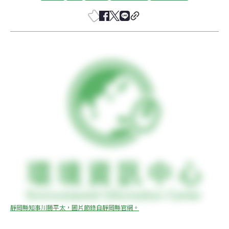
靜岡縣知事川勝平太，圖片節錄自靜岡縣官網。