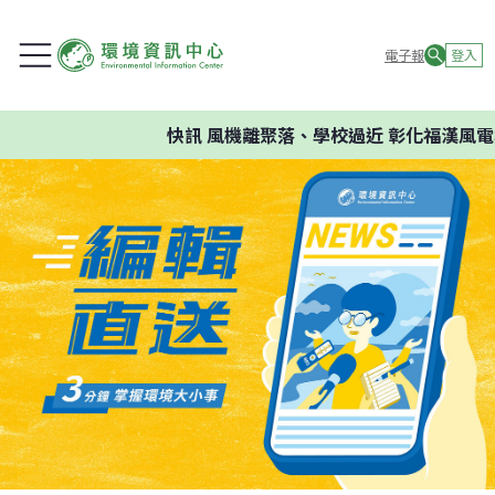
電子報
登入
快訊
風機離聚落、學校過近 彰化福漢風電