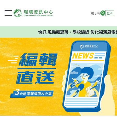
電子報
登入
快訊
風機離聚落、學校過近 彰化福漢風電