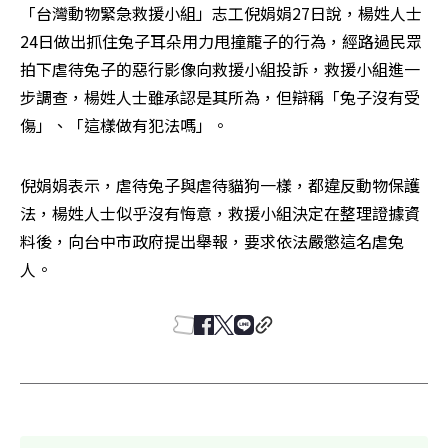
「台灣動物緊急救援小組」志工倪娟娟27日說，楊姓人士
24日做出抓住兔子耳朵用力甩撞籠子的行為，經路過民眾
拍下虐待兔子的惡行影像向救援小組投訴，救援小組進一
步調查，楊姓人士雖承認是其所為，但辯稱「兔子沒有受
傷」、「這樣做有犯法嗎」。
倪娟娟表示，虐待兔子與虐待貓狗一樣，都違反動物保護
法，楊姓人士似乎沒有悔意，救援小組決定在整理證據資
料後，向台中市政府提出舉報，要求依法嚴懲這名虐兔
人。