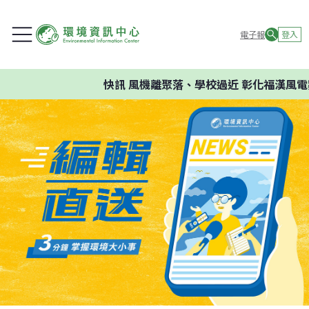
電子報
登入
快訊
風機離聚落、學校過近 彰化福漢風電