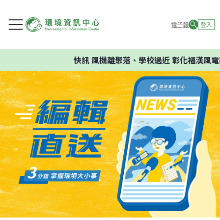
電子報
登入
快訊
風機離聚落、學校過近 彰化福漢風電