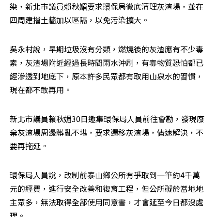
染，新北市議員賴秋媚要求環保局徹底清理灰渣場，並在
四周建擋土牆加以區隔，以免污染擴大。
吳永村說，早期垃圾沒有分類，燃燒後的灰渣應有不少毒
素，灰渣場附近經過長時間雨水沖刷，有毒物質恐怕都已
經滲透到地底下，原本許多民眾都有取用山泉水的習慣，
現在都不敢再用。
新北市議員賴秋媚30日邀集環保局人員前往會勘，發現廢
棄灰渣場周邊髒亂不堪，要求遷移灰渣場，儘速解決，不
要再拖延。
環保局人員說，改制前泰山鄉公所有爭取到一筆約4千萬
元的經費，進行安全改善和復育工程，但公所礙於當地地
主眾多，無法取得全部使用同意書，才會延至今日都沒處
理。