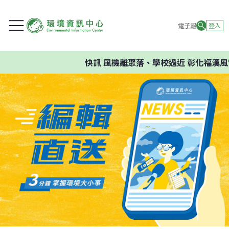
電子報
登入
快訊
風機離聚落、學校過近 彰化福漢風