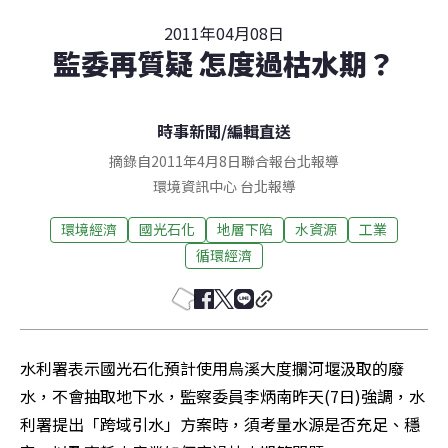
2011年04月08日
監委再質疑 怎度過枯水期？
時事新聞
/
編輯直送
摘錄自2011年4月8日聯合報台北報導
環境資訊中心
台北
報導
環境經濟
國光石化
地層下陷
水資源
工業
循環經濟
水利署表示國光石化預計使用烏溪大度攔河堰汲取的廢
水，不會抽取地下水，監察委員李炳南昨天(7日)強調，水
利署提出「跨域引水」方案時，須考量水源是否充足、穩