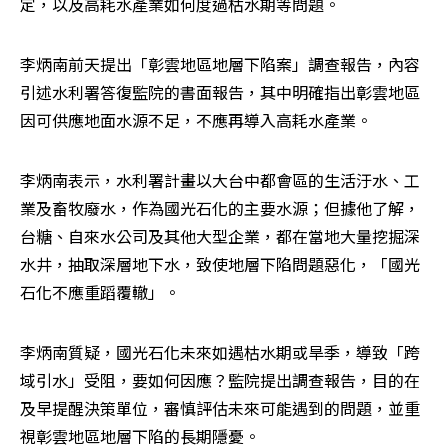
定，以及高耗水產業如何度過枯水期等問題。
李炳南前天提出「彰雲地區地層下陷案」調查報告，內容
引述水利署答復監院的書面報告，其中明確指出彰雲地區
因可供應地面水源不足，不應再導入高耗水產業。
李炳南表示，水利署計畫以大台中都會區的生活汙水、工
業及畜牧廢水，作為國光石化的主要水源；但據他了解，
台糖、自來水公司及其他大型企業，都在當地大量挖掘深
水井，抽取深層地下水，致使地層下陷問題惡化，「國光
石化不應重蹈覆轍」。
李炳南質疑，國光石化未來如遇枯水期或旱季，導致「跨
域引水」受阻，要如何因應？監院提出調查報告，目的在
及早提醒決策單位，審慎評估未來可能遇到的問題，並重
視彰雲地區地層下陷的長期隱憂。