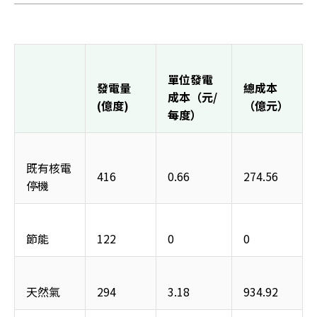
單位發電
發電量
總成本
成本（元/
(億度)
（億元）
每度）
既有核電
416
0.66
274.56
停機
節能
122
0
0
天然氣
294
3.18
934.92