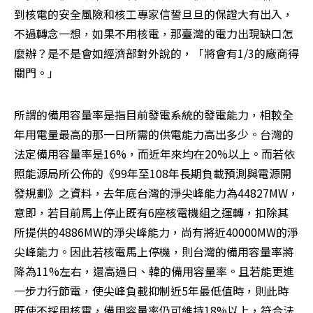
到核電的安全風險和核工專家信誓旦旦的保證大有出入，
不過轉念一想，如果不用核電，那臺灣的電力出現缺口怎
麼辦？是不是會如經濟部對外說的，「將會有1/3的廠商得
關門。」
所謂的備用容量率是指目前發電系統的發電能力，相較全
年用電量最高的那一日所需的供電能力高出多少。台灣的
法定備用容量率是16%，而近年來均在20%以上。而若依
照能源局所公佈的《99年至108年長期負載預測與電源開
發規劃》之資料，去年底台灣的淨尖峰能力為44827MW，
意即，若目前馬上停止既有6座核電機組之運轉，扣除其
所提供的4886MW的淨尖峰能力，尚有將近40000MW的淨
尖峰能力。因此若核電馬上停機，則台灣的備用容量率將
降為11%左右，還高過日、韓的備用容量率。且若能更進
一步力行節電，使尖峰負載抑制近5年最低值時，則此時
既使不採用核電，備用容量率仍可維持18%以上，符合法