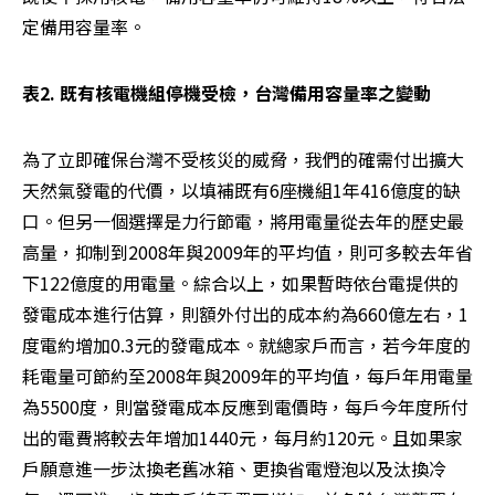
定備用容量率。
表2. 既有核電機組停機受檢，台灣備用容量率之變動
為了立即確保台灣不受核災的威脅，我們的確需付出擴大
天然氣發電的代價，以填補既有6座機組1年416億度的缺
口。但另一個選擇是力行節電，將用電量從去年的歷史最
高量，抑制到2008年與2009年的平均值，則可多較去年省
下122億度的用電量。綜合以上，如果暫時依台電提供的
發電成本進行估算，則額外付出的成本約為660億左右，1
度電約增加0.3元的發電成本。就總家戶而言，若今年度的
耗電量可節約至2008年與2009年的平均值，每戶年用電量
為5500度，則當發電成本反應到電價時，每戶今年度所付
出的電費將較去年增加1440元，每月約120元。且如果家
戶願意進一步汰換老舊冰箱、更換省電燈泡以及汰換冷