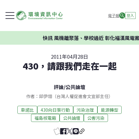
電子報
登入
快訊
風機離聚落、學校過近 彰化福漢風電案
2011年04月28日
430，請跟我們走在一起
評論
/
公共論壇
作者：邱伊翎（台灣人權促進會文宣部主任）
車諾比
430向日葵行動
污染治理
能源轉型
福島核電廠
公共論壇
公害污染