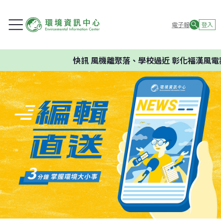
電子報
登入
快訊
風機離聚落、學校過近 彰化福漢風電案