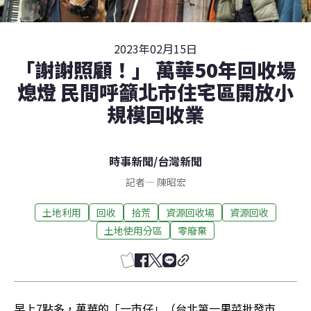
2023年02月15日
「謝謝照顧！」 萬華50年回收場
熄燈 民間呼籲北市住宅區開放小
規模回收業
時事新聞
/
台灣新聞
記者
—
陳昭宏
土地利用
回收
拾荒
資源回收場
資源回收
土地使用分區
零廢棄
早上7點多，萬華的「一市仔」（台北第一果菜批發市