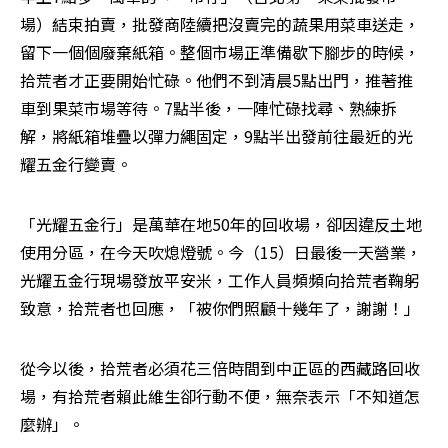
場）結束拍賣，批發商陸續把沒賣完的蔬果用菜車送走，
留下一個個廢棄紙箱。整個市場正準備歇下腳步的時候，
拾荒者才正要開始忙碌。他們不到清晨5點出門，推著推
車到果菜市場等待。7點半後，一陣忙碌找尋、熟練拆
解，將紙箱堆疊以彈力繩固定，9點半出發前往最近的光
耀五金行變賣。
「光耀五金行」是萬華在地50年的回收場，卻因違反土地
使用分區，在今天吹熄燈號。今（15）日最後一天營業，
光耀五金行現場發放平安米，工作人員頻頻向拾荒者鞠躬
致意，拾荒者也回應，「被你們照顧十幾年了，謝謝！」
從今以後，拾荒者必須花三倍時間到中正區的西藏路回收
場，有拾荒者賴此維生卻行動不便，無奈表示「不知道怎
麼辦」。