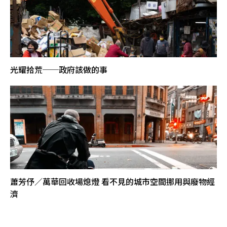
光耀拾荒──政府該做的事
蕭芳伃／萬華回收場熄燈 看不見的城市空間挪用與廢物經
濟