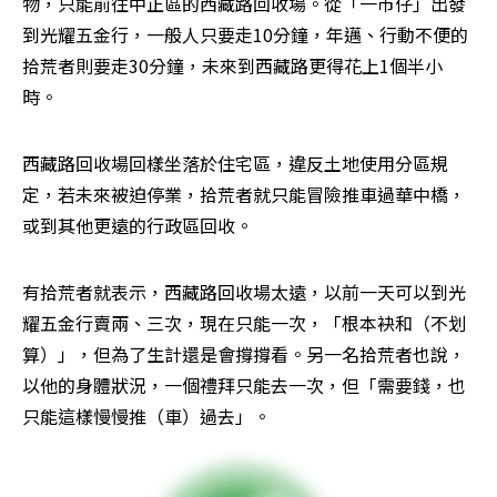
物，只能前往中正區的西藏路回收場。從「一市仔」出發
到光耀五金行，一般人只要走10分鐘，年邁、行動不便的
拾荒者則要走30分鐘，未來到西藏路更得花上1個半小
時。
西藏路回收場回樣坐落於住宅區，違反土地使用分區規
定，若未來被迫停業，拾荒者就只能冒險推車過華中橋，
或到其他更遠的行政區回收。
有拾荒者就表示，西藏路回收場太遠，以前一天可以到光
耀五金行賣兩、三次，現在只能一次，「根本袂和（不划
算）」，但為了生計還是會撐撐看。另一名拾荒者也說，
以他的身體狀況，一個禮拜只能去一次，但「需要錢，也
只能這樣慢慢推（車）過去」。