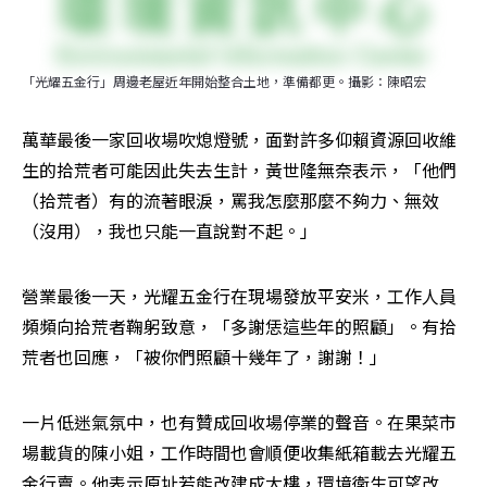
「光耀五金行」周邊老屋近年開始整合土地，準備都更。攝影：陳昭宏
萬華最後一家回收場吹熄燈號，面對許多仰賴資源回收維
生的拾荒者可能因此失去生計，黃世隆無奈表示，「他們
（拾荒者）有的流著眼淚，罵我怎麼那麼不夠力、無效
（沒用），我也只能一直說對不起。」
營業最後一天，光耀五金行在現場發放平安米，工作人員
頻頻向拾荒者鞠躬致意，「多謝恁這些年的照顧」。有拾
荒者也回應，「被你們照顧十幾年了，謝謝！」
一片低迷氣氛中，也有贊成回收場停業的聲音。在果菜市
場載貨的陳小姐，工作時間也會順便收集紙箱載去光耀五
金行賣。他表示原址若能改建成大樓，環境衛生可望改