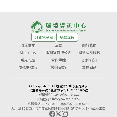
訂閱電子報
捐款支持
環境徵才
活動
關於我們
About us
編輯室自律公約
網站授權條款
常見問題
合作媒體
投稿須知
隱私權政策
獲獎紀錄
意見回饋
© Copyright 2026 環境資訊中心 版權所有
公益勸募字號：
衛部救字第1141364365號
服務信箱：
service@tnf.org.tw
投稿信箱：
infor@e-info.org.tw
客服電話：070-10101-666／02-2910-6000
地址：231023新北市新店區民權路48號3樓（近捷運大坪林站1號出口）