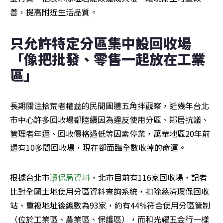
善，提高附近生活品質。
只允許特定分區集中設回收場 
「像把批發、零售一起放在工業
區」
長期關注拾荒者權益的民間團體五角拌觀察，近幾年台北
市中心許多回收場都陸續因為違反使用分區、鄰居抗議、
管理者年邁、回收價格過低等因素停業，萬華地區20年前
還有10多間回收場，現在卻面臨全數收掉的命運。
根據台北市
環保局資料
，北市目前有116家回收場，記者
比對全國土地使用分區資料查詢系統，扣除慈濟環保回收
站、重複地址後總數為93家，約有44%符合使用分區管制
（位於工業區、農業區、保護區），而和光耀五金行一樣