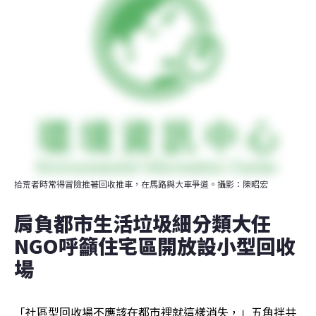
拾荒者時常得冒險推著回收推車，在馬路與大車爭道。攝影：陳昭宏
肩負都市生活垃圾細分類大任 
NGO呼籲住宅區開放設小型回收
場
「社區型回收場不應該在都市裡就這樣消失，」五角拌共