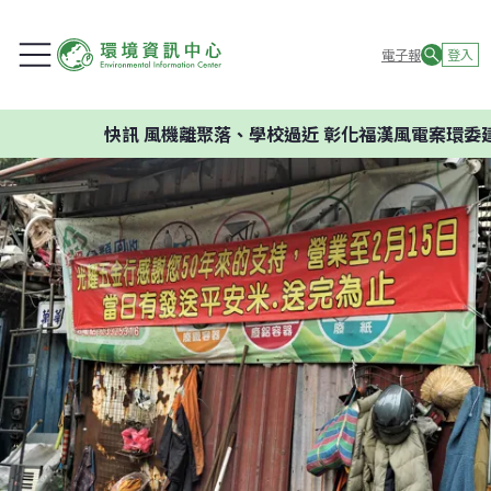
電子報
登入
快訊
風機離聚落、學校過近 彰化福漢風電案環委建議不應開發