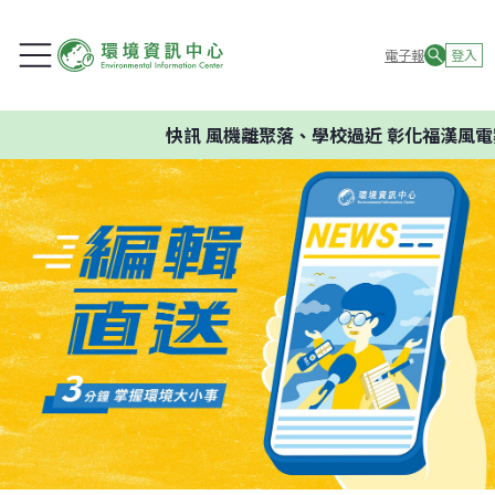
電子報
登入
快訊
風機離聚落、學校過近 彰化福漢風電