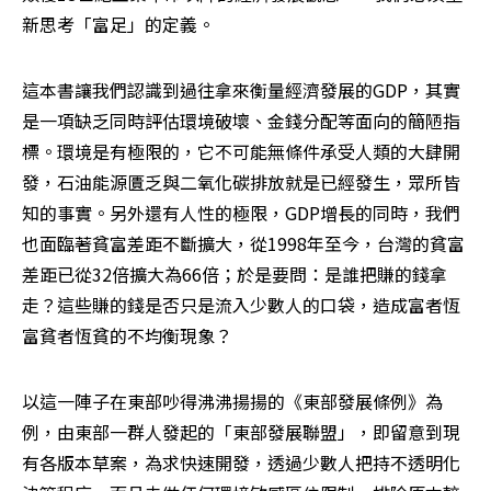
新思考「富足」的定義。
這本書讓我們認識到過往拿來衡量經濟發展的GDP，其實
是一項缺乏同時評估環境破壞、金錢分配等面向的簡陋指
標。環境是有極限的，它不可能無條件承受人類的大肆開
發，石油能源匱乏與二氧化碳排放就是已經發生，眾所皆
知的事實。另外還有人性的極限，GDP增長的同時，我們
也面臨著貧富差距不斷擴大，從1998年至今，台灣的貧富
差距已從32倍擴大為66倍；於是要問：是誰把賺的錢拿
走？這些賺的錢是否只是流入少數人的口袋，造成富者恆
富貧者恆貧的不均衡現象？
以這一陣子在東部吵得沸沸揚揚的《東部發展條例》為
例，由東部一群人發起的「東部發展聯盟」，即留意到現
有各版本草案，為求快速開發，透過少數人把持不透明化