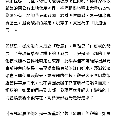
決策程序，而且未做任何環境敏感區位限制，排除原本較
嚴謹的國公有土地使用流程，準備粗糙地釋出大量87.5%
為國公有土地的花東兩縣國土給財團做開發，這一連串亂
賣國土，避開環評的設定，說穿了，就是為了「快速發
展」。
問題是，從來沒有人反對「發展」，重點是「什麼樣的發
展」？在現有草案架構下的「發展」，只是將西部的工業
化模式照本宣科地套用在東部，此舉非但不可能得出具有
東部特色的結果，甚至還會將東部的好山好水，逐漸毀壞
殆盡。即便論及觀光，就東部的情境，觀光客不會因為飯
店蓋得華麗而來，也不會因為辦了甚麼明星演唱會而來。
相反的，如果他們來到東部，發現原本非經人工變造的山
海豐饒景觀不復存在，對於東部觀光是好是壞？
《東部發展條例》是一場重新定義「發展」的辯論，如果