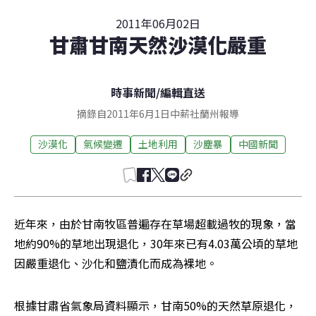
2011年06月02日
甘肅甘南天然沙漠化嚴重
時事新聞
/
編輯直送
摘錄自2011年6月1日中薪社蘭州報導
沙漠化
氣候變遷
土地利用
沙塵暴
中國新聞
近年來，由於甘南牧區普遍存在草場超載過牧的現象，當
地約90%的草地出現退化，30年來已有4.03萬公頃的草地
因嚴重退化、沙化和鹽漬化而成為裸地。
根據甘肅省氣象局資料顯示，甘南50%的天然草原退化，