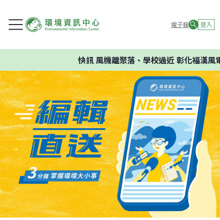
電子報
登入
快訊
風機離聚落、學校過近 彰化福漢風電