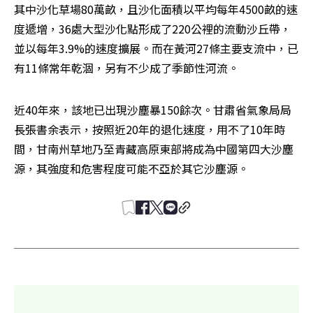
其中沙化草場80萬畝，且沙化面積以平均每年4500畝的速
度遞增，36處大型沙化點形成了220公裡的流動沙丘帶，
並以每年3.9%的速度擴展。而在黃河27條主要支流中，已
有11條常年乾涸，另有不少成了季節性河流。
近40年來，該地已出現沙塵暴150餘次。甘肅省氣象局局
長張書余表示，按照近20年的退化速度，用不了10年時
間，甘南州草地乃至青藏高原東部將成為中國第四大沙塵
源，其強度和危害程度可能不亞於其它沙塵源。