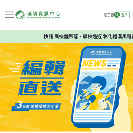
電子報
登入
快訊
風機離聚落、學校過近 彰化福漢風電