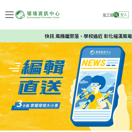
電子報
登入
快訊
風機離聚落、學校過近 彰化福漢風電