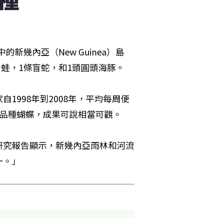
新幾內亞（New Guinea）島
青蛙，1條盲蛇，和1頭圓頭海豚。
1998年到2008年，平均每周便
新品種蝴蝶，成果可說相當可觀。
研究報告顯示，新幾內亞雨林和河流
一。」