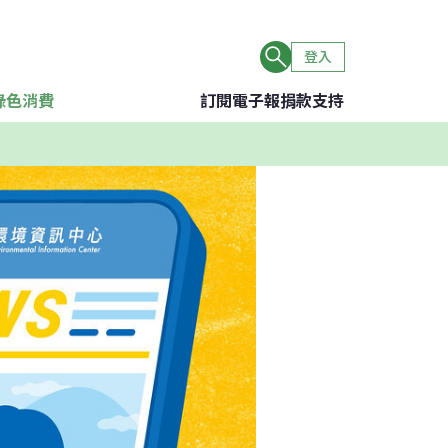
登入
綠色消費
訂閱電子報
捐款支持