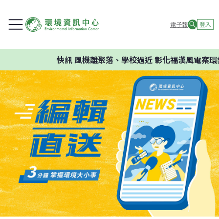
電子報
登入
快訊
風機離聚落、學校過近 彰化福漢風電案環