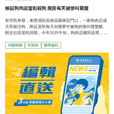
無証狗肉店當街殺狗 居民每天被慘叫驚醒
有市民舉發，東西湖區吳南花園東區門口，一家狗肉店成
天宰殺活狗，附近居民每天在睡夢中被狗的慘叫聲驚醒。
附近社區居民回憶，今年10月中旬，狗肉店搬到這裡，每
天早上5點就開始殺狗，一直殺到晚上。尤其是週末，買
中國新聞
吃狗肉
動物福利
狗肉的人更多，店裡一天到晚都在殺狗，一殺就是好幾十
條。由於時值冬季，該狗肉店生意異常火爆，每天宰殺的
狗多達50.60條。經調查，該狗肉店屬於無證經營，昨天下
午，當地工商部門已責令該狗肉店關門停業。記者來到東
西湖區吳家山吳南花園東區，在北冰洋城市廣場旁的菜市
場，很遠便聽到一隻狗的慘叫聲。一身著藍色工作服、腳
穿長筒膠鞋的男子，正敲打著一隻黑色小狗的頭部，小狗
不停地哀嚎著，隨後沒了聲息。對此，吳家山街工商所林
副所長介紹，售賣狗肉必須徵得動檢部門的許可，工商部
門才能頒發執照。由於該狗肉店在居民小區門口，工商部
門沒有向其頒發營業執照，屬於無證經營。