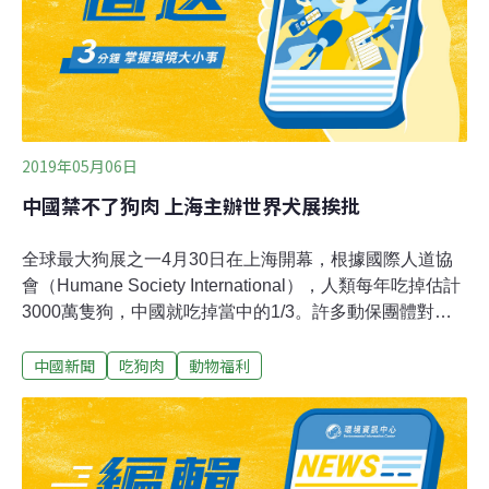
雞、雉雞、鷓鴣、綠頭鴨、鴕鳥、水貂、銀狐、藍狐以及
貉。至於民眾關注度較高的狗狗，中國農業農村部也做出
說明，指出隨著人類文明進步和公眾對動物保護的關注及
偏愛，「狗已從傳統家畜『特化』為伴侶動物，國
2019年05月06日
中國禁不了狗肉 上海主辦世界犬展挨批
全球最大狗展之一4月30日在上海開幕，根據國際人道協
會（Humane Society International），人類每年吃掉估計
3000萬隻狗，中國就吃掉當中的1/3。許多動保團體對總
部位於比利時的世界畜犬聯盟（World Canine
中國新聞
吃狗肉
動物福利
Organisation）決定讓中國取得主辦權發出批評，英國育
犬協會（Kennel Club）號稱是世界歷史最悠久的此類組
織，已宣布將抵制這項活動，原因是中國屠殺犬隻的方法
有時相當殘酷。社會行動網站Care2.com上反對中國主辦
犬展的請願也吸引超過70萬人連署。