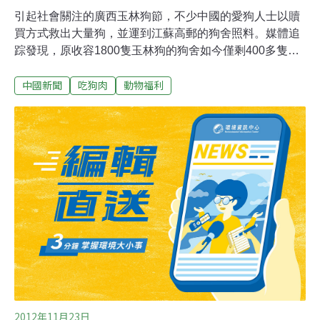
引起社會關注的廣西玉林狗節，不少中國的愛狗人士以贖
買方式救出大量狗，並運到江蘇高郵的狗舍照料。媒體追
踪發現，原收容1800隻玉林狗的狗舍如今僅剩400多隻
狗。有義工透露，不少狗隻患上狗瘟，狗舍幾乎每天都死
中國新聞
吃狗肉
動物福利
狗。而隨著關注度降溫，狗舍的社會捐助和義工也愈來愈
少，令民間救狗行動成效成疑。據香港《成報》網站8月
31日報導，一些愛狗人士每年通過贖買的方式，將原本要
成為盤中餐的狗救下。1381隻「玉林狗」7月初經過35個
小時的長途顛簸後，來到千里之外的江蘇高郵三垛鎮一處
生命護生園。加上去年從玉林過來的400多隻狗，當地共
接納逾1800只「玉林狗」。
2012年11月23日