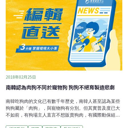
狗肉當成傳統食物，常在家庭慶典或節日上食用，尤其是
在復活節期間。印尼美都新聞電視台（Metro TV）追踪發
現，雖然印尼僅有7%的人食用狗肉，但每年都要宰殺約
100萬隻狗，而且狗肉交易在首都雅加達也非常盛行，如
在雅加達東區就有一家專門售賣狗肉的餐廳。另外，在峇
里島的路邊也可隨處看見售賣狗肉沙嗲的攤販。事實上，
狗肉交易在印尼並不違法，但根據調查顯示，80%被虐待
及銷售的動物均涉及跨省運送，違反了印尼禁止跨省進行
狗肉或其他動物
2018年02月25日
南韓認為肉狗不同於寵物狗 狗狗不絕育製造悲劇
南韓吃狗肉的文化已有數千年歷史，南韓人甚至認為某些
狗狗屬於「肉狗」，與寵物狗有分別。但其實普及度已大
不如前，有狗場主人直言不想販賣狗肉，有國際動保組織
近年致力協助關閉當地狗場，希望南韓政府最終禁止販賣