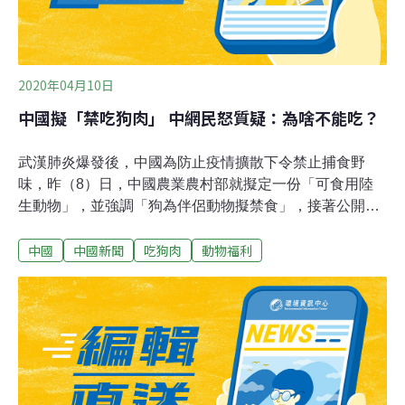
2020年04月10日
中國擬「禁吃狗肉」 中網民怒質疑：為啥不能吃？
武漢肺炎爆發後，中國為防止疫情擴散下令禁止捕食野
味，昨（8）日，中國農業農村部就擬定一份「可食用陸
生動物」，並強調「狗為伴侶動物擬禁食」，接著公開徵
求民眾意見。沒想到有中國網友不領情開罵，「豬就不是
中國
中國新聞
吃狗肉
動物福利
朋友？」、「老百姓吃什麼要你管」。中國農業農村部 8
日公布一份《國家畜禽遺傳資源目錄：徵求意見稿》，並
徵求36個中央部門、31個省級人民政府和新疆生產建設兵
團意見，召開專題座談會，目前初步可食用陸生動物名單
已經出爐，一共有31種動物可食用。傳統畜禽共18種，包
含豬、普通牛、瘤牛、水牛、犛牛、大額牛、綿羊、山
羊、馬、驢、駱駝、兔、雞、鴨、鵝、火雞、鴿、鵪鶉；
特種畜禽則13種，如梅花鹿、馬鹿、馴鹿、羊駝、珍珠