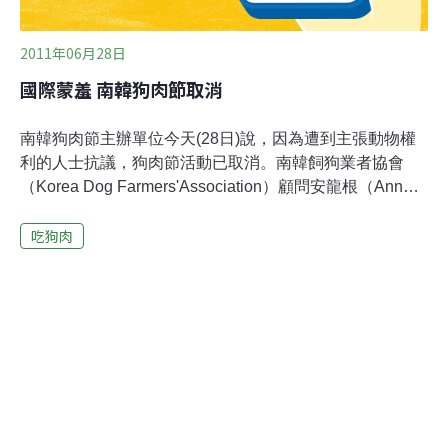
2011年06月28日
國際蒙羞 南韓狗肉節取消
南韓狗肉節主辦單位今天(28日)說，因為遭到主張動物權
利的人士抗議，狗肉節活動已取消。南韓飼狗業者協會
（Korea Dog Farmers'Association）顧問安龍根（Ann
Yong-Geun，譯名）表示，該協會原訂24日舉辦狗肉節，
吃狗肉
目的是提倡吃狗肉的傳統。狗肉節原本預定在首爾南邊的
城南市（Seongnam）舉辦，露天市場上將展示各種狗肉
佳餚，包括狗肉燒烤，狗肉香腸和燉狗爪。不過，越來越
多韓國人反對吃狗肉的行為，認為吃狗肉讓韓國在國際上
蒙羞。