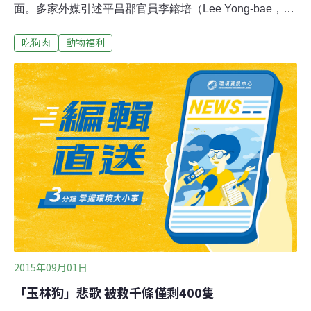
面。多家外媒引述平昌郡官員李鎔培（Lee Yong-bae，音
譯）告訴法新社記者，當地政府雖強烈鼓勵餐廳，在奧運
吃狗肉
動物福利
期間停售狗肉食物，然而12間販售狗肉的餐廳當中，僅有
2間願意配合，進而接受政府補貼。據瞭解，當地狗肉業
者不願配合政策，因為即使只是冬奧期間禁售狗肉，對生
意都有相當程度影響。 不過《每日郵報》在專文介紹爭議
時，特別指出南韓的吃狗肉文化正在日漸衰退。愈來愈多
人把狗當成「寵物」而非「家畜」，且對一些南韓年輕人
來說，吃狗肉是一項禁忌話題。
2015年09月01日
「玉林狗」悲歌 被救千條僅剩400隻