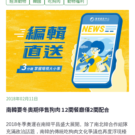
經濟動物
韓國
吃狗肉
動物福利
狗肉。 美聯社今天（24日）報導，在南韓有「肉狗」農
場，這些養殖場裡的狗狗，從出生開始，一生都只能待在
籠子裏，長大、養胖後被送到餐桌上，南韓人大多認為，
這些「肉狗」和寵物狗之間存有本質上的分別。 首爾附近
始興市一個狗場的負責人金先生（Nara Kim）本是一名農
夫。他透露自己原本無意養狗屠宰，但他飼養的寵物珍島
犬不斷誕下狗寶寶，令他逼不得已將牠們賣走，他又指，
由於南韓人「歧視」肉狗，領養反應一般，首爾附近的狗
狗收容中心已滿。南韓每年至少有200萬隻狗狗被屠宰及
食用，不過其實民眾近年吃狗肉的興趣已大減。南韓政府
早前為了在平昌冬奧期間改善形象，特地出資要求狗肉餐
廳暫停供應相關菜式，但江原道一名
2018年02月11日
南韓要冬奧期停售狗肉 12間餐廳僅2間配合
2018冬季奧運在南韓平昌盛大展開。除了南北韓合作組隊
充滿政治話題，南韓的傳統吃狗肉文化爭議也再度浮現檯