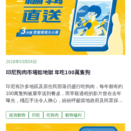
2018年03月04日
印尼狗肉市場如地獄 年吃100萬隻狗
印尼有許多地區及原住民部落仍盛行吃狗肉，每年都有約
100萬隻狗被屠宰送到餐桌，而宰殺過程的影片曾在去年
曝光，殘忍手法令人揪心，紛紛呼籲當地政府及民眾採取
措施，然而當地媒體近期追踪發現，首都雅加達的狗肉交
經濟動物
印尼
吃狗肉
動物福利
易依然非常盛行，度假勝地峇里島仍普遍食用狗肉沙嗲。
根據「雅加達動物援救網絡」（Jakarta Animal Aid
Network）資料顯示，印尼一些信奉基督教的部落居民將