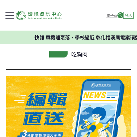
電子報
登入
快訊
風機離聚落、學校過近 彰化福漢風電案環委建議
吃狗肉