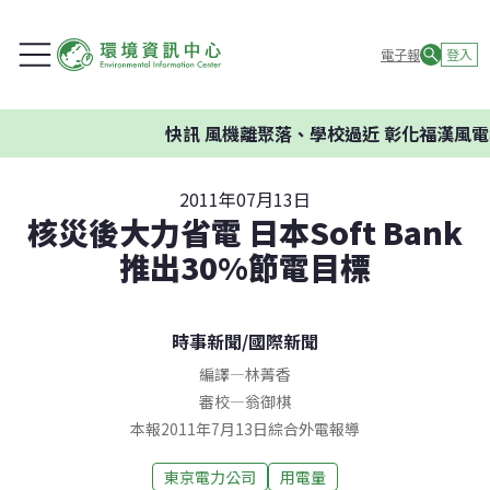
電子報
登入
快訊
風機離聚落、學校過近 彰化福漢風電
2011年07月13日
核災後大力省電 日本Soft Bank
推出30%節電目標
時事新聞
/
國際新聞
編譯
—
林菁香
審校
—
翁御棋
本報2011年7月13日綜合外電報導
東京電力公司
用電量