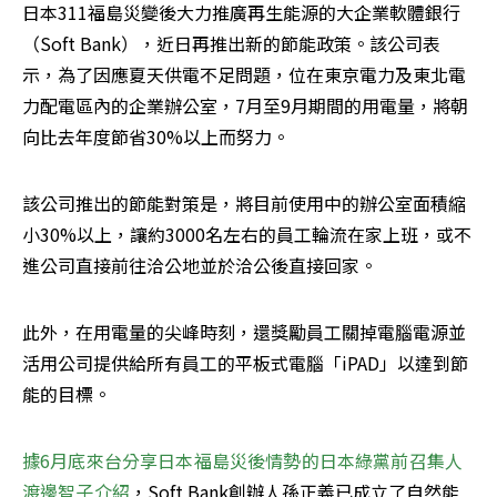
日本311福島災變後大力推廣再生能源的大企業軟體銀行
（Soft Bank），近日再推出新的節能政策。該公司表
示，為了因應夏天供電不足問題，位在東京電力及東北電
力配電區內的企業辦公室，7月至9月期間的用電量，將朝
向比去年度節省30%以上而努力。
該公司推出的節能對策是，將目前使用中的辦公室面積縮
小30%以上，讓約3000名左右的員工輪流在家上班，或不
進公司直接前往洽公地並於洽公後直接回家。
此外，在用電量的尖峰時刻，還獎勵員工關掉電腦電源並
活用公司提供給所有員工的平板式電腦「iPAD」以達到節
能的目標。
據6月底來台分享日本福島災後情勢的日本綠黨前召集人
渡邊智子介紹
，Soft Bank創辦人孫正義已成立了自然能