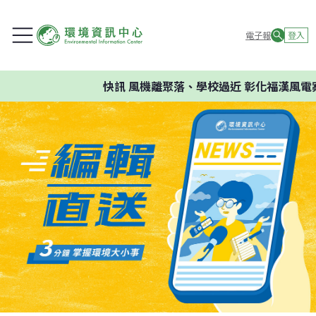
電子報
登入
快訊
風機離聚落、學校過近 彰化福漢風電案