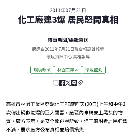
2011年07月21日
化工廠連3爆 居民怒問真相
時事新聞
/
編輯直送
摘錄自2011年7月21日聯合報高雄報導
環境資訊中心
高雄
報導
環境政策
林園工業區
環境監測
高雄市林園工業區亞聚化工PE廠昨天(20日)上午和中午3
次傳出疑似氣爆的巨大聲響，廠區內車輛蒙上黑灰的物
質，廠方表示，是安全閥跳脫所致，但工廠附近居民強烈
不滿，要求廠方公布真相並賠償損失。