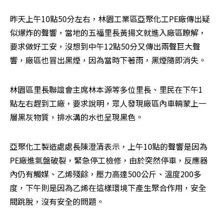
昨天上午10點50分左右，林園工業區亞聚化工PE廠傳出疑
似爆炸的聲響，當地的五福里長黃揚文就進入廠區瞭解，
要求做好工安，沒想到中午12點50分又傳出兩聲巨大聲
響，廠區也冒出黑煙，因為當時下著雨，黑煙隨即消失。
林園區里長聯誼會主席林本源等多位里長、里民在下午1
點左右趕到工廠，要求說明，眾人發現廠區內車輛蒙上一
層黑灰物質，排水溝的水也呈現黑色。
亞聚化工製造處處長陳澄清表示，上午10點的聲響是因為
PE廠進氣盤破裂，緊急停工檢修，由於突然停車，反應器
內仍有觸媒、乙烯殘餘，壓力高達500公斤、溫度200多
度，下午則是因為乙烯在這樣環境下產生聚合作用，安全
閥跳脫，沒有安全的問題。