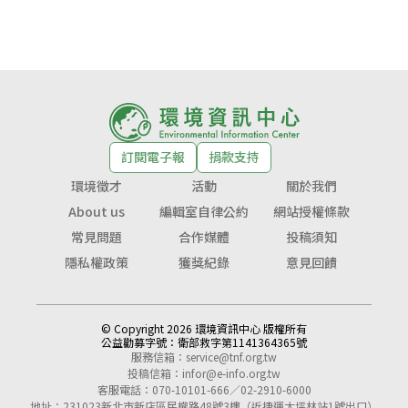
訂閱電子報
捐款支持
環境徵才
活動
關於我們
About us
編輯室自律公約
網站授權條款
常見問題
合作媒體
投稿須知
隱私權政策
獲獎紀錄
意見回饋
© Copyright 2026 環境資訊中心 版權所有
公益勸募字號：
衛部救字第1141364365號
服務信箱：
service@tnf.org.tw
投稿信箱：
infor@e-info.org.tw
客服電話：070-10101-666／02-2910-6000
地址：231023新北市新店區民權路48號3樓（近捷運大坪林站1號出口）