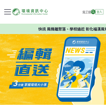
電子報
登入
快訊
風機離聚落、學校過近 彰化福漢風電