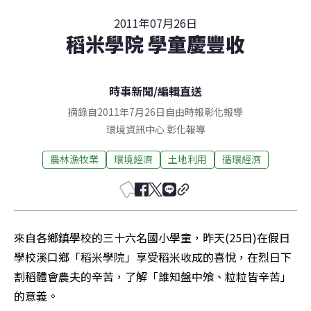
2011年07月26日
稻米學院 學童慶豐收
時事新聞
/
編輯直送
摘錄自2011年7月26日自由時報彰化報導
環境資訊中心
彰化
報導
農林漁牧業
環境經濟
土地利用
循環經濟
來自各鄉鎮學校的三十六名國小學童，昨天(25日)在假日
學校溪口鄉「稻米學院」享受稻米收成的喜悅，在烈日下
割稻體會農夫的辛苦，了解「誰知盤中飧、粒粒皆辛苦」
的意義。