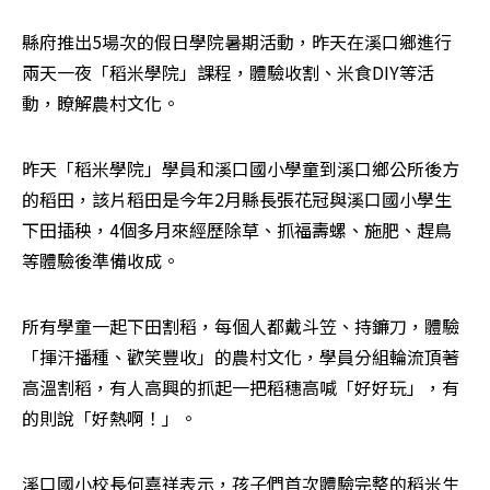
縣府推出5場次的假日學院暑期活動，昨天在溪口鄉進行
兩天一夜「稻米學院」課程，體驗收割、米食DIY等活
動，瞭解農村文化。
昨天「稻米學院」學員和溪口國小學童到溪口鄉公所後方
的稻田，該片稻田是今年2月縣長張花冠與溪口國小學生
下田插秧，4個多月來經歷除草、抓福壽螺、施肥、趕鳥
等體驗後準備收成。
所有學童一起下田割稻，每個人都戴斗笠、持鐮刀，體驗
「揮汗播種、歡笑豐收」的農村文化，學員分組輪流頂著
高溫割稻，有人高興的抓起一把稻穗高喊「好好玩」，有
的則說「好熱啊！」。
溪口國小校長何嘉祥表示，孩子們首次體驗完整的稻米生