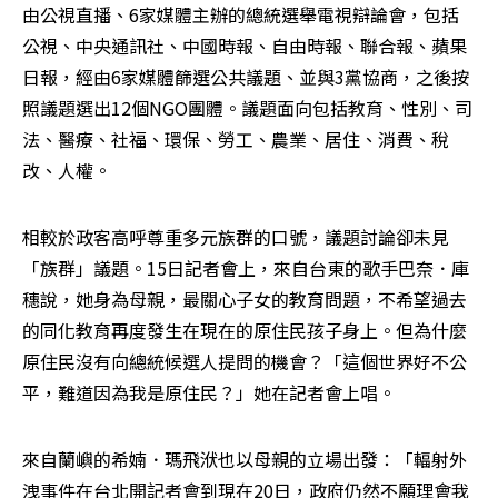
由公視直播、6家媒體主辦的總統選舉電視辯論會，包括
公視、中央通訊社、中國時報、自由時報、聯合報、蘋果
日報，經由6家媒體篩選公共議題、並與3黨協商，之後按
照議題選出12個NGO團體。議題面向包括教育、性別、司
法、醫療、社福、環保、勞工、農業、居住、消費、稅
改、人權。
相較於政客高呼尊重多元族群的口號，議題討論卻未見
「族群」議題。15日記者會上，來自台東的歌手巴奈．庫
穗說，她身為母親，最關心子女的教育問題，不希望過去
的同化教育再度發生在現在的原住民孩子身上。但為什麼
原住民沒有向總統候選人提問的機會？「這個世界好不公
平，難道因為我是原住民？」她在記者會上唱。
來自蘭嶼的希婻．瑪飛洑也以母親的立場出發：「輻射外
洩事件在台北開記者會到現在20日，政府仍然不願理會我