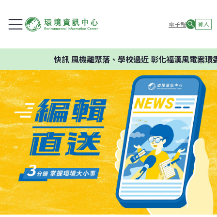
電子報
登入
快訊
風機離聚落、學校過近 彰化福漢風電案環委