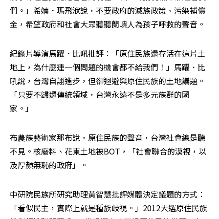
們。」希婻．瑪飛洑說，不要政府的滅族政策、污染補償
金，希望政府和社會大眾聽聽蘭嶼人為孩子呼救的聲音。
紀錄片導演馬躍．比吼批評：「原住民族還存活在這片土
地上，為什麼連一個問題的機會都不給我們！」馬躍．比
吼說，台灣自詡進步，但卻迴避與原住民族的土地議題。
「只要不歸還傳統領域，台灣永遠不是多元族群的國
家。」
布農族藝術家那布說，原住民族的聲音，台灣社會總是聽
不見。核廢料、花東土地被BOT，「社會聯合的漠視，以
及厚顏無恥的政府」。
中研院民族所研究助理黃智慧批評媒體決定議題的方式：
「看似民主，實際上就是種族歧視。」2012大選原住民族