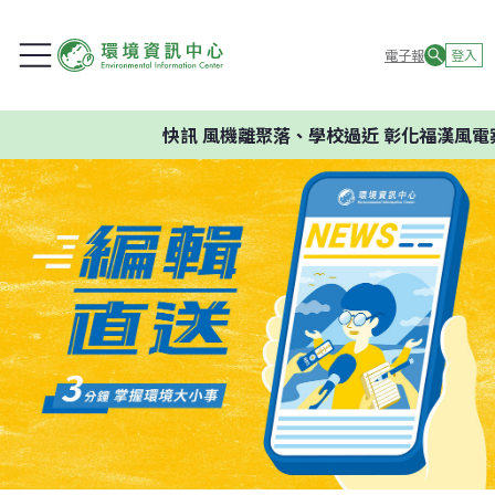
電子報
登入
快訊
風機離聚落、學校過近 彰化福漢風電案