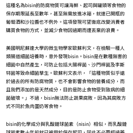
這種名為bisin的防腐物質可讓海鮮、起司與罐頭等食物的
保存期限延長至數年，甚至無需放進冰箱，就連已開瓶的
葡萄酒和沙拉醬也不例外。這項發現可望徹底改變消費者
購買食物的方式，並減少食物因過期而遭丟棄的浪費。
美國明尼蘇達大學的微生物學家歐蘇利文，在檢驗一種人
類腸道細菌培養時，意外發現bisin。bisin是在數種無害的
細菌中自然產生，可防止包括大腸桿菌、沙門桿菌及李斯
特菌等致命細菌孳生。歐蘇利文表示，「這種物質似乎遠
於過去的所有防腐物質，也不會影響食物的營養成分，而
且我們添加的是天然成分，目的是防止食物受到致病的細
菌破壞。」不過，bisin無法防止蔬果腐敗，因為其腐敗方
式不同於魚肉蛋奶等食物。
bisin的化學成分與乳酸鏈球菌素（nisin）相似，而乳酸鏈
球菌素數十年前就已被用於保存起司，因此不必再經過藥