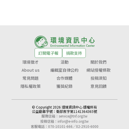
訂閱電子報
捐款支持
環境徵才
活動
關於我們
About us
編輯室自律公約
網站授權條款
常見問題
合作媒體
投稿須知
隱私權政策
獲獎紀錄
意見回饋
© Copyright 2026 環境資訊中心 版權所有
公益勸募字號：
衛部救字第1141364365號
服務信箱：
service@tnf.org.tw
投稿信箱：
infor@e-info.org.tw
客服電話：070-10101-666／02-2910-6000