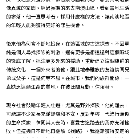
像異域的家園。經過長期的來去南澳山區，看到當地生活
的寥落，他一直思考著，採用什麼樣的方法，讓南澳地區
的年輕人能夠獲得更好的謀生機會。
後來他為何會不斷地投身，在這區域的古道探查。不因單
純是個人尋找探險的刺激，還有更多是想透過對這個區域
的徹底了解，挹注更多外來的援助，重新建立這個族群的
傳統文化。一個外來者的他，跟此地泰雅族的友誼情同兄
弟或父子，這是何等不易。在城市，我們的族群關係，一
直缺乏這類生命的質地，在彼此間互動、信賴著。
現今社會鼓勵年輕人壯遊，尤其是野外探險。他的離去，
可能讓不少家長充滿疑慮和不安，反對年輕一代進行類似
的生命探索。乍聞其大去時，喜愛古道踏查的我亦充滿挫
敗。但這幾日不斷地再翻讀《找路》，我逐漸獲得安定的