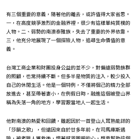
有三個重要的意義，隨著他的離去，或許值得大家省思。
一，在高度競爭激烈的金融界裡，很少有這樣單純質樸的
人物。二、弱勢的南澳泰雅族，失去了重要的外界依靠。
三，他充分地展現了一個探險人物，追尋生命價值的意
義。
台灣工商企業和財團投身公益的並不少，對偏遠弱勢族群
的照顧，也常持續不斷。但多半是物質的注入，較少投入
自己的休閒生活。他是一個特例，不僅將個己的精力全部
放進去，甚至帶著妻小，在例假日時，融進這個被登山界
稱為失落一角的地方，學習跟當地人一起生活。
他對南澳的熱愛和回饋，雖起因於一首登山人耳熟能詳的
「莎韻之歌」，但遠因來自於廿多年前，在司馬庫斯遇
險，被老獵人獲救後，懷著感恩圖報的心，想要幫助這個