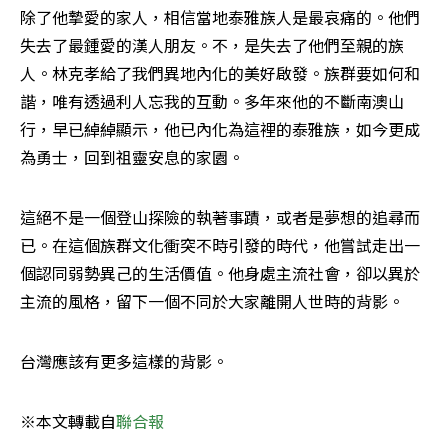
除了他摯愛的家人，相信當地泰雅族人是最哀痛的。他們
失去了最鍾愛的漢人朋友。不，是失去了他們至親的族
人。林克孝給了我們異地內化的美好啟發。族群要如何和
諧，唯有透過利人忘我的互動。多年來他的不斷南澳山
行，早已綽綽顯示，他已內化為這裡的泰雅族，如今更成
為勇士，回到祖靈安息的家園。
這絕不是一個登山探險的執著事蹟，或者是夢想的追尋而
已。在這個族群文化衝突不時引發的時代，他嘗試走出一
個認同弱勢異己的生活價值。他身處主流社會，卻以異於
主流的風格，留下一個不同於大家離開人世時的背影。
台灣應該有更多這樣的背影。
※本文轉載自
聯合報