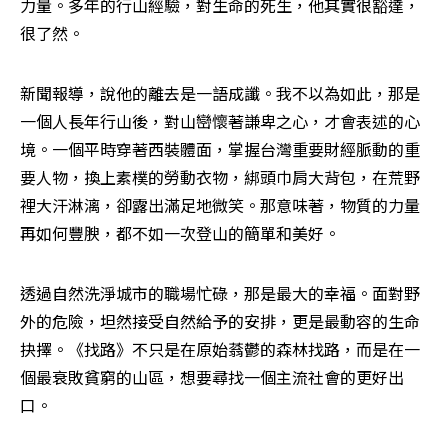
力量。多年的行山經驗，對生命的死生，他其實很豁達，
很了然。
新聞報導，說他的離去是一語成讖。我不以為如此，那是
一個人長年行山後，對山巒懷著謙卑之心，才會表述的心
境。一個平時穿著西裝體面，掌握台灣重要財經脈動的重
要人物，換上素樸的勞動衣物，綁頭巾肩大背包，在荒野
裡大汗淋漓，卻露出滿足地微笑。那意味著，物質的力量
再如何豐腴，都不如一次登山的簡單和美好。
透過自然洗淨城市的職場忙碌，那是最大的幸福。面對野
外的危險，坦然接受自然給予的安排，更是最動容的生命
抉擇。《找路》不只是在原始蓊鬱的森林找路，而是在一
個最衰敗貧窮的山區，想要尋找一個主流社會的更好出
口。