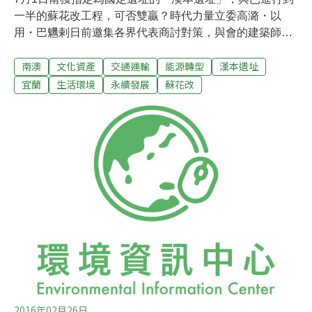
一半的蘇花改工程，可否雙贏？時代力量立委高潞・以
用・巴魕剌日前邀集各界代表商討對策，與會的建築師與
結構技師提出多個工程替代方案，試圖找到共存的可能。
南澳
文化資產
交通運輸
能源轉型
漢本遺址
對於升格國定遺址後的改變，交通部與文化部提出最新對
策。文化部指出，未來涉及下挖與擾動，均需經審議會審
宜蘭
生活環境
永續發展
蘇花改
查。但學者與民間認為交通部應提出漢本路段的替代方
案，寧可多花點時間，多花點錢，讓珍貴遺址全區保留。
漢本寬400公尺 長跨距橋樑可避免橋墩破化遺址「台9線
蘇花公路山區路段改善計畫」（簡稱蘇花改）工程2011年
動工，2012年在宜蘭南澳意外挖掘到漢本遺址遺跡。之後
展開考古工作，先後挖出第一期文化層（距今1200年至
1600年）與第二期文化層（距今1650年至1800年）。今
年3月宜蘭縣指定為縣定遺址，7月文化部指定為國定遺
址。
2016年02月26日