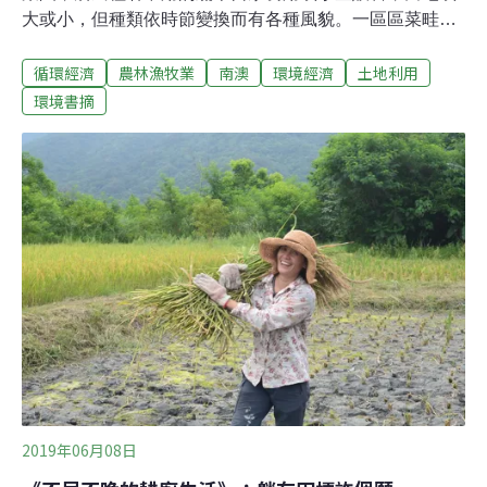
大或小，但種類依時節變換而有各種風貌。一區區菜畦輪
番播種季節作物，不同的作物有不同的種法，茄子和辣椒
循環經濟
農林漁牧業
南澳
環境經濟
土地利用
要立柱支撐，蕃茄除了立架還要掛網讓枝蔓攀爬，苦瓜、
絲瓜和百香果這類藤蔓幅員更廣的，還要做ㄇ字棚架來支
環境書摘
撐，自家菜園的形態可以是立體有機的，懂得欣賞的自然
能看出一些門道。我的第一處菜園是剛搬到南澳時鄰居免
費借用的，緊鄰河堤但是取水不易，蔓草荒蕪多年，有機
質自然豐厚，除去雜草之後，和夥伴拿著圓鍬、鏟子，隨
感覺挖出曲線走道和不規則狀的菜畦，完成後往高處鳥
瞰，像是龜背紋路，也像是迷宮。我們在外圈種些長年生
的作物，挖來幾株芭蕉苗種在角落當地界，保留邊角幾株
農民必除掉的桑樹做為乘涼、採桑果之用，附近則種了一
些耐陰的香草植物和花卉，還保留最大一塊菜畦灑上不同
花的種子等著四時欣賞。其他菜畦則依照喜愛開始實驗性
質
2019年06月08日