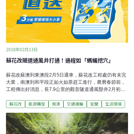
泰雅族七部落傳統領域，但依《文資法》劃為自然保留區
的部分，也就是南澳濕地的核心保育區，目前不得進行狩
獵、耕種等利用行為。僅有環教、其他區可以依照《原基
法》第19條，允許傳統祭儀、非營利自用的狩
2018年02月13日
蘇花改隧道通風井打通！過程如「螞蟻挖穴」
蘇花改蘇澳到東澳段2月5日通車，蘇花改工程處仍有未完
大業，南澳到和平段正如火如荼趕工進行，農曆春節前，
工程傳出好消息，長7.9公里的觀音隧道通風豎井2月初順
利打通，工程人員坦言，為了在最少的破壞下完成隧道工
蘇花改
能源轉型
南澳
交通運輸
宜蘭
生活環境
程，人員利用舊北迴隧道既有的中斜坑施工，在山中靠坑
道通行，過程有如「螞蟻挖穴」。隧道的通風，靠的是上
方通風管路加裝機器抽排，通風管路與隧道間則靠「豎
井」連接。觀音隧道長達7.9公里，無論施工中或未來營運
時，隧道的通風極其重要，也是確保人員安全的必須工