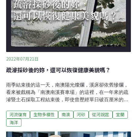
採掘場開發案環境現況差異分析及對策檢討報告」，由於
開發基地是涵養水源的國有保安林地以及《文資法》公告
的珍稀植物水青岡棲地，環委在第一次初審時要求業者評
估縮小規模，並說明生態補償措施。昨日第二次初審，業
者提出縮減計畫西側礦區約
2022年07月21日
疏濬採砂後的妳，還可以恢復健康美貌嗎？
雨季結束後的這一天，南澳陽光燦爛，溪床卻依舊慘爛，
看來被戲稱為「南澳南溪賽車場」的這裡，在一年來的疏
濬暨土石採取工程結束後，即使曾歷經單日破百厘米的冬
雨洗禮，並沒有讓她恢復生機。因為這樣沒有善後的撤
河流復育
生物多樣性
南澳
河砂
從河說起
宜蘭
場，如果又像去年梅雨颱風都不光臨，原本有深有淺、自
然擺盪或辮狀交織的棲地，不知還要等多久、有多大的雨
海洋
勢，才能發育回來？魚蟹也需要人道走廊河流如同其他的
自然環境，不會只服務特定對象或特定目的。河砂被挖出