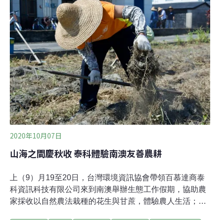
來作為建材利用，的確是河流供給人類的一種重要資源；
但當它們留在溪床上所營造出的環境，也是河流供給生物
的家園和資源，並形成調節水勢衝擊力量的水安全系統的
一環。避免單一目的的利用卻傷害其他多元的服務，才能
讓資源取之有道。去年南澳南溪上進行了疏濬暨土砂採取
作業，迄今已撤場2個多月。目前都是「採售分離制」，
由政府指定範圍發包委託採取作業，再由政府單位標售所
得砂石，收入充實公庫。因而早年盜取公眾資源成私有財
的
2020年10月07日
山海之間慶秋收 泰科體驗南澳友善農耕
上（9）月19至20日，台灣環境資訊協會帶領百慕達商泰
科資訊科技有限公司來到南澳舉辦生態工作假期，協助農
家採收以自然農法栽種的花生與甘蔗，體驗農人生活；也
深入部落，向泰雅族人學習製作香蕉飯。宜蘭南澳鄉三面