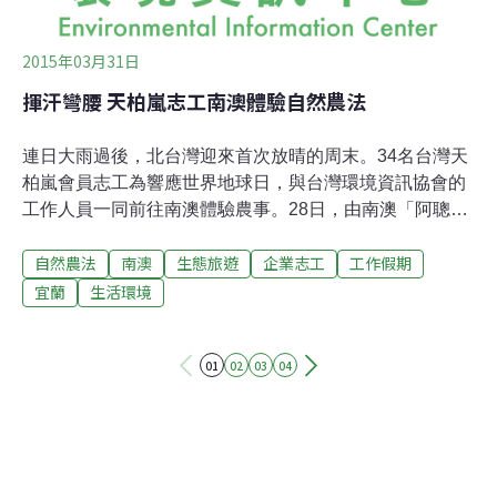
2015年03月31日
揮汗彎腰 天柏嵐志工南澳體驗自然農法
連日大雨過後，北台灣迎來首次放晴的周末。34名台灣天
柏嵐會員志工為響應世界地球日，與台灣環境資訊協會的
工作人員一同前往南澳體驗農事。28日，由南澳「阿聰自
然田」的農夫黃仕聰，以及「好糧食堂」的堂主葉品妤帶
自然農法
南澳
生態旅遊
企業志工
工作假期
領志工，一起採收了約70根甘蔗，完成1.5分地的一期稻作
插秧。美麗土地 用自然農法呵護南澳位於宜蘭縣最南端，
宜蘭
生活環境
風景優美，民風純樸，吸引黃仕聰、葉品妤自台北移居當
地，展開自耕自食的生活。本次安排的南澳行程，響應世
01
02
03
04
界地球日的永續概念，「阿聰自然田」及「好糧農田」皆
採岡田茂吉所推廣的「秀明自然農法」，不使用農藥及肥
料，只用自然堆肥，堅持自家採種，連作不休耕，用最自
然謹慎地方法回復地力，強調土地的永續利用，且水田可
以涵養地下水，又能養活許多動植物，是一舉數得的友善