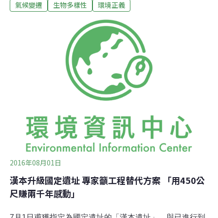
政政同時為《翻》製片，今年甫自研究所畢業，論文方向
氣候變遷
生物多樣性
環境正義
亦與礦場議題相關。一個專業溯溪團隊轉進環境倡議且積
極行動，不免引人好奇，他娓娓道來自己從一個戶外運動
者到投入田野研究的過程。從小跟爸爸一起在屏東三地
門、高雄茂林一帶溪流活動，坦言小時候的感動或只來自
不同於生活經驗的美景，對原住民的認知也有限。大學就
讀輔大英文系，他回憶，彼時民間商業團多溯溪風氣蓬
勃，高三到大一的兩年，還去戶外公司打工當實習教練，
大二擔任登山社社長，發覺社團少重視技術，個人便下定
決心往溯溪項目發展。「南北最大的差別是，南部地質灰
黑色頁岩，溪水深綠如翡翠，北部則多變質石灰
2016年08月01日
漢本升級國定遺址 專家籲工程替代方案 「用450公
尺賺兩千年感動」
7月1日甫獲指定為國定遺址的「漢本遺址」，與已進行到