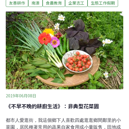
友善耕作
南澳
食農教育
企業志工
生態工作假期
環山，東臨太平洋，擁有得天獨厚的地理環境，適合種植
多項作物。本次落腳的水田屋民宿的主人阿聰與少玲在南
澳定居近10年，採用「秀明自然農法」耕種各項作物，強
調自家留種、連作不休耕、全程不使用農藥及化肥，以達
到土地的永續利用，兼顧農田間的生物多樣性。生產、生
活、生態三者並存，符合「里山」精神。志工們騎著腳踏
車來到海岸社區旁的花生田進行採收與分選。由於不使用
農藥與除草劑，花生與野草交錯生長，需要先用機具翻第
一次土後，再用鋤頭翻找出花生。採收的同時，志工們忍
不住剝了一兩顆花生品嚐，「原來新鮮花生的味道是這
樣！」另一頭，則同步揀選出品質優良的花生，並用天然
日曬為花生增添香氣，一邊閒話家常：「我小時候最
2019年06月08日
《不早不晚的耕廚生活》：非典型花菜園
都市人愛逛街，我這個鄉下人喜歡四處逛逛鄉間鄰里的小
菜園，居民種著常用的蔬果自家食用或小量販售，田地或