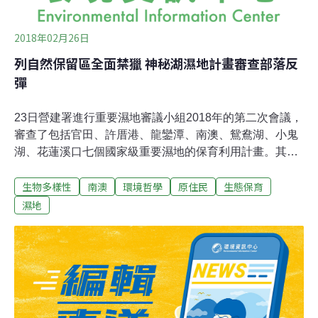
2018年02月26日
列自然保留區全面禁獵 神秘湖濕地計畫審查部落反
彈
23日營建署進行重要濕地審議小組2018年的第二次會議，
審查了包括官田、許厝港、龍鑾潭、南澳、鴛鴦湖、小鬼
湖、花蓮溪口七個國家級重要濕地的保育利用計畫。其中
南澳、小鬼湖兩案，由於位在原民土地上，卻因劃為自然
生物多樣性
南澳
環境哲學
原住民
生態保育
保留區而限制狩獵等活動，而面臨爭議。南澳重要濕地位
於當地泰雅族人口中的「神秘湖」，是國家級也有國際級
濕地
濕地的地位，200公頃的面積範圍，涵蓋了集水區、也有
大半面積與原始闊葉林自然保留區、林班地部分重疊。農
委會林務局羅東林管處表示，與自然保留區重疊者劃為核
心保育區，其餘則屬於環教、其他區。羅東林管處並提出
未來將進行長期監測等經營、維護計畫。雖然營建署、林
務局、原民會等部會紛紛確認南澳重要濕地的確都屬當地