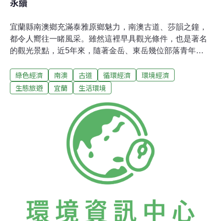
永續
宜蘭縣南澳鄉充滿泰雅原鄉魅力，南澳古道、莎韻之鐘，
都令人嚮往一睹風采。雖然這裡早具觀光條件，也是著名
的觀光景點，近5年來，隨著金岳、東岳幾位部落青年返
鄉創業，重新思考觀光的意義，並選擇以生態旅遊的精
綠色經濟
南澳
古道
循環經濟
環境經濟
神，成立跨部落的「Aynomi愛南澳生態旅遊發展協會」，
調整在地姿態，要以豐富的行程和旅遊做朋友，還要讓環
生態旅遊
宜蘭
生活環境
境永續成為部落生計之本。與旅客Aynomi 共飲交朋友
Aynomi在這一代南澳泰雅人代表兩人同飲一杯酒的意思，
以此為名意即把遊客當作好朋友，唯有如此才會共飲。愛
南澳協會常務理事陳芃伶（金岳社區）從台大城鄉所畢業
後，9年前回部落，開始推展部落產業，包括深度旅遊，
一開始以文化為特色，3年前再把生態旅遊的概念加進
來。「旅遊是用環境賺錢，為了能不斷提供資源，更該讓
環境永續，才能提供源源不絕的資源。」陳芃伶說，為了
賺錢破壞環境，反而本末倒置，因此必須把眼光放遠。這
幾年陸陸續續有些部落年輕人回來，幾位年