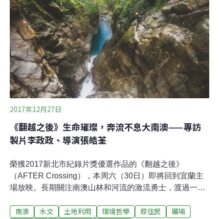
程；近期蘇花改工程處正在進行觀音隧道的通風管路和豎
井建置，施工團隊於是利用台鐵舊北迴隧道中斜坑作為通
道，再經由新打設通風管道及豎井將新鮮空氣導入主隧道
進行通風。一切說的容易，實際上困難重重，因為中斜坑
是原本舊北迴隧道的通風管道，管道小，僅容小山貓等小
型機具進駐，且坡度為上坡30度角，移動困難且無法「會
車」，光是要輸運機具來來回回就要花費極大功
2017年12月27日
《翻越之後》生命璀璨，奔流不息大南澳——專訪
製片李政政、導演張皓荃
榮獲2017新北市紀錄片獎優選作品的《翻越之後》
（AFTER Crossing），本周六（30日）即將回到宜蘭主
場放映。長期關注南澳山林和河流的激流勇士，渡過一道
道難關，依舊心懷熱烈，等你一起來圍著營火迎接新年倒
南澳
水文
土地利用
環境哲學
原住民
礦場
數，繼續守護這塊念想的土地。地圖空白處的前往團長李