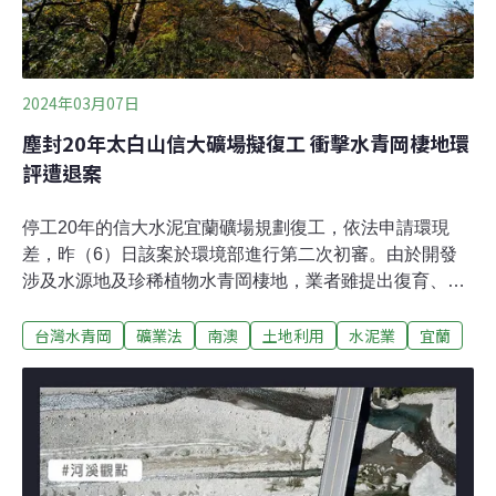
2024年03月07日
塵封20年太白山信大礦場擬復工 衝擊水青岡棲地環
評遭退案
停工20年的信大水泥宜蘭礦場規劃復工，依法申請環現
差，昨（6）日該案於環境部進行第二次初審。由於開發
涉及水源地及珍稀植物水青岡棲地，業者雖提出復育、減
少採礦規模等措施，環委仍認為不足，林業署也表明不同
台灣水青岡
礦業法
南澳
土地利用
水泥業
宜蘭
意租用土地。專案小組最後決議退回經濟部，並請業者評
估撤案。信大礦場塵封20年 開採涉保安林地、珍稀植物位
於宜蘭南澳太白山的信大水泥第二礦場第三採掘場，面積
31.34公頃，可採礦量共5777萬噸。該案雖於1998年通過
環評，但因鄰近台泥礦場，兩間公司於2003年提出聯合開
採，第二礦場第三採掘場則依環評結論，承諾暫停開發20
年。信大水泥去（2023）年提出「信大水泥第二礦場第三