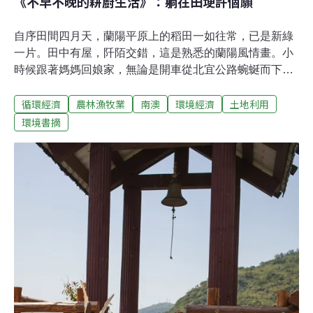
《不早不晚的耕廚生活》：躺在田埂許個願
自序田間四月天，蘭陽平原上的稻田一如往常，已是新綠
一片。田中有屋，阡陌交錯，這是熟悉的蘭陽風情畫。小
時候跟著媽媽回娘家，無論是開車從北宜公路蜿蜒而下，
或搭火車穿過大大小小的山洞，一旦望見龜山島，就有一
循環經濟
農林漁牧業
南澳
環境經濟
土地利用
種回鄉的親切感，又同時帶著走訪異地的新奇感，因為對
生長在基隆山城的我而言，這裡平闊的景致，東望是海，
環境書摘
西望有山，滿眼綠意。騎著單車在田間小路看著迎風搖曳
的稻苗，田中有鷺鷥漫步覓食，還有農夫補秧除草，小小
的孩子知道那是美的，一種無須教導，來自本性對自然與
田園的喜愛，早就植入腦海中，但是成為田中彎腰工作的
農夫，卻不在未來的想像藍圖裏，關於田園美夢，是很久
很久以後才有的事。人生的路上兜兜轉轉，小女孩越過了
青春來到了中年，看過一些大山與大河，也去過一些天涯
與海角，在城市中勉力地呼吸，做著陶淵明的歸去來兮
夢，想著該是找處安身也安心的地方，開始過人生下半場
的時候了。那是一個風和日麗的四月天，和朋友參加南澳
自