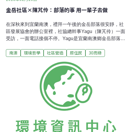
金岳社區×陳芃伶：部落的事 用一輩子去做
在深秋來到宜蘭南澳，禮拜一午後的金岳部落很安靜，社
區發展協會的辦公室裡，社協總幹事Yagu（陳芃伶）一面
受訪，一面電話接個不停。Yagu是宜蘭南澳鄉金岳部落的
孩子，身為泰雅族的她，隨著求學一路離鄉。她在台北出
南澳
環境哲學
社區營造
原住民
30而綠
生、羅東長大，只在年節、週末時回到金岳度假、探望爺
爺奶奶：「小時候我跟兄弟姊妹自已從家裡走到海邊去
玩，中間經過一條溪非常漂亮，沙子全都是金色的，溪裡
面有好多蝌蚪，感覺好像在一個夢境裡，所以常常去那條
溪玩，但現在已經不見了。」Yagu有一個愛織布的奶奶，
回老家的時候，Yagu都在一旁幫奶奶理線、奶奶也不時的
教她怎麼織布，最開心的事就是陪著奶奶織布，至今這畫
面一直在她的腦海裡。啟程返鄉日治時期及國民政府，當
局為了便於管理，陸續將山區的原住民遷至平地。金岳部
落也在這樣的脈絡下，從大南澳山區的舊部落流興
（Ryohen），遷徙到現在地點。舊部落有個日據時代以來
家喻戶曉的原住民故事。昭和十二年（1