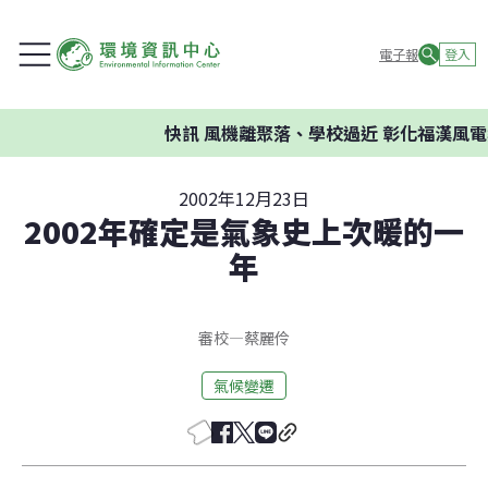
電子報
登入
快訊
風機離聚落、學校過近 彰化福漢風電
2002年12月23日
2002年確定是氣象史上次暖的一
年
審校
—
蔡麗伶
氣候變遷