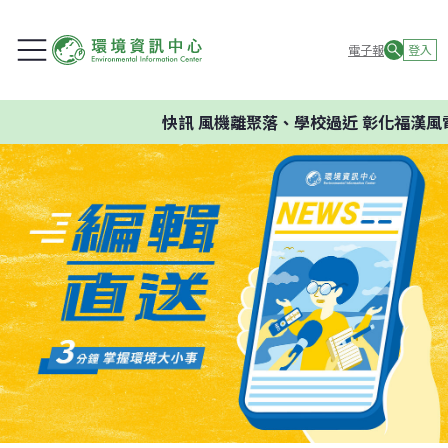
電子報
登入
快訊
風機離聚落、學校過近 彰化福漢風