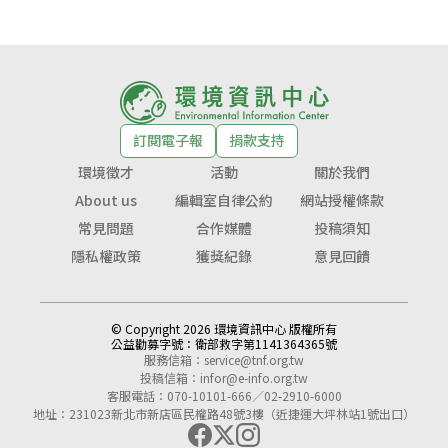
訂閱電子報
捐款支持
環境徵才
活動
關於我們
About us
編輯室自律公約
網站授權條款
常見問題
合作媒體
投稿須知
隱私權政策
獲獎紀錄
意見回饋
© Copyright 2026 環境資訊中心 版權所有
公益勸募字號：
衛部救字第1141364365號
服務信箱：
service@tnf.org.tw
投稿信箱：
infor@e-info.org.tw
客服電話：070-10101-666／02-2910-6000
地址：231023新北市新店區民權路48號3樓（近捷運大坪林站1號出口）