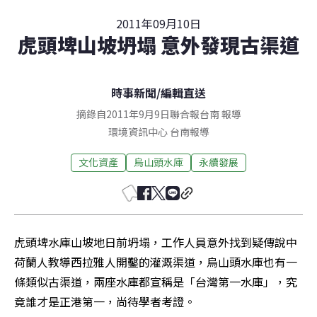
2011年09月10日
虎頭埤山坡坍塌 意外發現古渠道
時事新聞
/
編輯直送
摘錄自2011年9月9日聯合報台南 報導
環境資訊中心
台南
報導
文化資產
烏山頭水庫
永續發展
虎頭埤水庫山坡地日前坍塌，工作人員意外找到疑傳說中
荷蘭人教導西拉雅人開鑿的灌溉渠道，烏山頭水庫也有一
條類似古渠道，兩座水庫都宣稱是「台灣第一水庫」，究
竟誰才是正港第一，尚待學者考證。