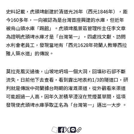
史料記載，虎頭埤創建於清道光26年（西元1846年），距
今160多年，一向被認為是台灣首座興建的水庫，但近年
被烏山頭水庫「踢館」。虎頭埤風景區管理所主任李文章
為證明虎頭埤水庫才是「台灣第一」，四處找文獻、訪問
水利會老員工，發現當地有「西元1628年荷蘭人教導西拉
雅人築水道」的傳說。
莫拉克風災過後，山坡地坍塌一個大洞，回填砂石卻不斷
流失，日前他下去查看，看到露出地表約1/3的隧道口，研
判就是傳說中荷蘭據台時期的灌溉渠道，從外觀看來渠道
可能超過一人高，因年久淤積早湮沒在荒煙蔓草間，這項
發現使虎頭埤水庫爭取正名為「台灣第一」邁出一大步 。
