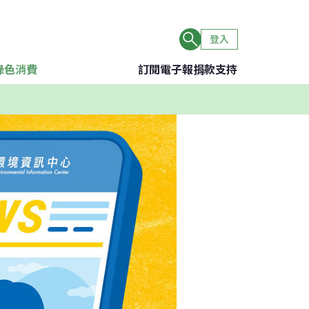
登入
綠色消費
訂閱電子報
捐款支持