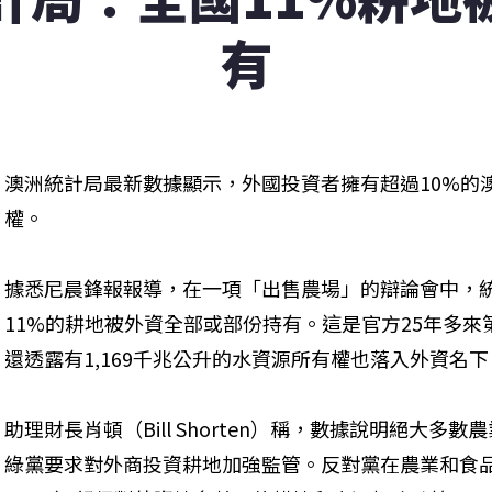
有
澳洲統計局最新數據顯示，外國投資者擁有超過10%的
權。
據悉尼晨鋒報報導，在一項「出售農場」的辯論會中，統計
11%的耕地被外資全部或部份持有。這是官方25年多
還透露有1,169千兆公升的水資源所有權也落入外資名下
助理財長肖頓（Bill Shorten）稱，數據說明絕大
綠黨要求對外商投資耕地加強監管。反對黨在農業和食品保