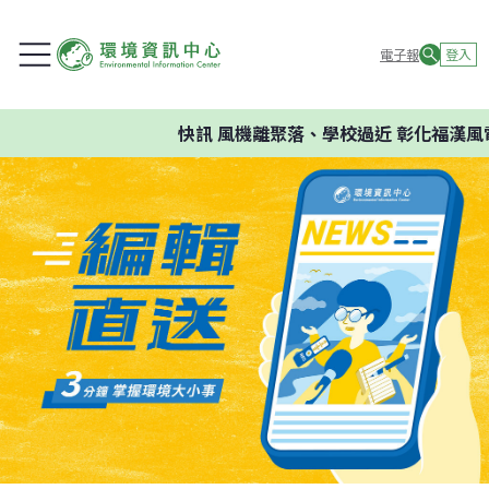
電子報
登入
快訊
風機離聚落、學校過近 彰化福漢風