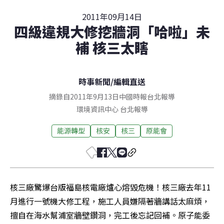
2011年09月14日
四級違規大修挖牆洞「哈啦」未
補 核三太瞎
時事新聞
/
編輯直送
摘錄自2011年9月13日中國時報台北報導
環境資訊中心
台北
報導
能源轉型
核安
核三
原能會
核三廠驚爆台版福島核電廠爐心熔毀危機！核三廠去年11
月進行一號機大修工程，施工人員嫌隔著牆講話太麻煩，
擅自在海水幫浦室牆壁鑽洞，完工後忘記回補。原子能委