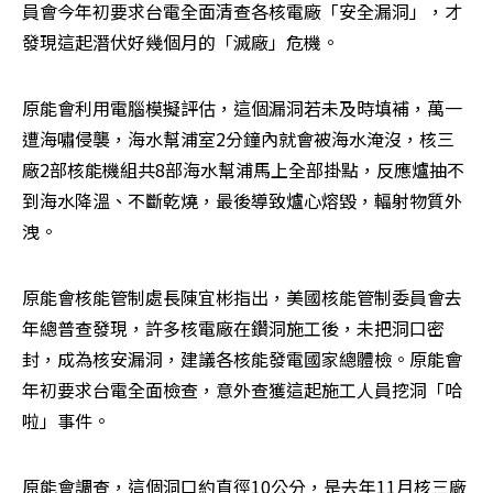
員會今年初要求台電全面清查各核電廠「安全漏洞」，才
發現這起潛伏好幾個月的「滅廠」危機。
原能會利用電腦模擬評估，這個漏洞若未及時填補，萬一
遭海嘯侵襲，海水幫浦室2分鐘內就會被海水淹沒，核三
廠2部核能機組共8部海水幫浦馬上全部掛點，反應爐抽不
到海水降溫、不斷乾燒，最後導致爐心熔毀，輻射物質外
洩。
原能會核能管制處長陳宜彬指出，美國核能管制委員會去
年總普查發現，許多核電廠在鑽洞施工後，未把洞口密
封，成為核安漏洞，建議各核能發電國家總體檢。原能會
年初要求台電全面檢查，意外查獲這起施工人員挖洞「哈
啦」事件。
原能會調查，這個洞口約直徑10公分，是去年11月核三廠