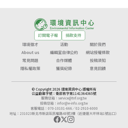
訂閱電子報
捐款支持
環境徵才
活動
關於我們
About us
編輯室自律公約
網站授權條款
常見問題
合作媒體
投稿須知
隱私權政策
獲獎紀錄
意見回饋
© Copyright 2026 環境資訊中心 版權所有
公益勸募字號：
衛部救字第1141364365號
服務信箱：
service@tnf.org.tw
投稿信箱：
infor@e-info.org.tw
客服電話：070-10101-666／02-2910-6000
地址：231023新北市新店區民權路48號3樓（近捷運大坪林站1號出口）