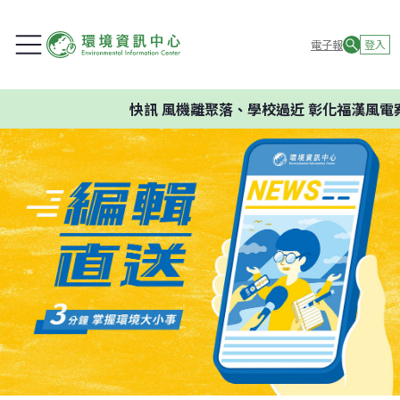
電子報
登入
快訊
風機離聚落、學校過近 彰化福漢風電案