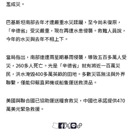
濫成災。
巴基斯坦南部去年才遭嚴重水災蹂躪，至今尚未復原，
「辛德省」受災嚴重，現在再遭水患侵襲。救難人員說，
今年的水災與去年不相上下。
當局指出，南部連遭兩星期暴雨侵襲，導致五百多萬人受
災，260多人死亡。光是「辛德省」就有將近一百萬災
民，洪水淹毀400多萬英畝的田地。多數災區無法與外界
聯繫，僅能仰賴直昇機或船隻運送救濟品。
美國與聯合國已協助運送糧食救災，中國也承諾提供470
萬美元緊急救援。