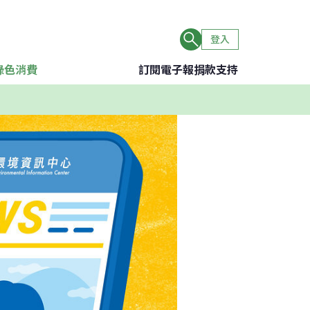
登入
綠色消費
訂閱電子報
捐款支持