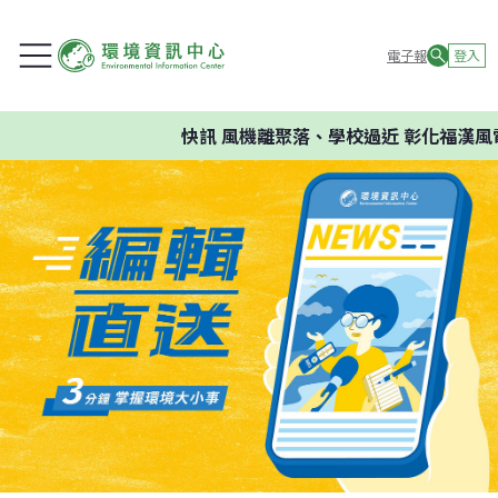
電子報
登入
快訊
風機離聚落、學校過近 彰化福漢風