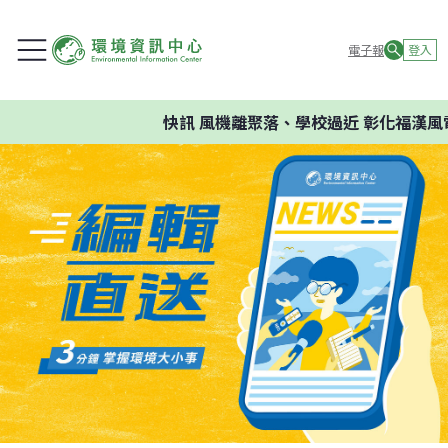
電子報
登入
快訊
風機離聚落、學校過近 彰化福漢風