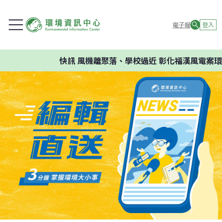
電子報
登入
快訊
風機離聚落、學校過近 彰化福漢風電案環