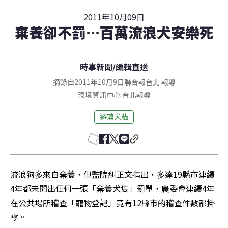
2011年10月09日
棄養卻不罰…百萬流浪犬安樂死
時事新聞
/
編輯直送
摘錄自2011年10月9日聯合報台北 報導
環境資訊中心
台北
報導
遊蕩犬貓
流浪狗多來自棄養，但監院糾正文指出，多達19縣市連續
4年都未開出任何一張「棄養犬隻」罰單，農委會連續4年
在公共場所稽查「寵物登記」竟有12縣市的稽查件數都掛
零。