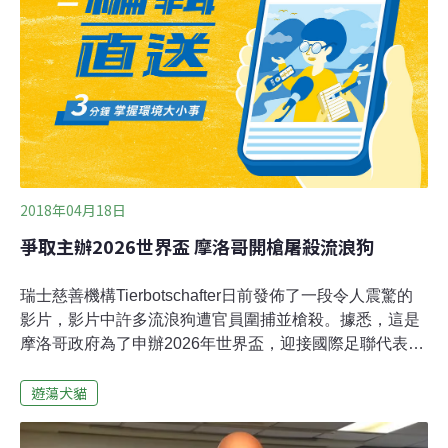
以每200元，轉賣給莊姓老翁，懷疑有虐狗、殺狗等不法
情形。警方前往莊姓老翁住處搜索，在老翁住家對面鐵皮
屋內，發現血跡鍋碗、動物毛髮、項圈，甚狗頭骨、殘肢
等，且經DNA比對證實有犬隻血液，檢方認為涉嫌殺狗，
依違反動保法，將邱姓男士、莊姓老翁及越南籍移工3人
起訴。邱姓男士辯稱，因莊姓老翁家遭小偷， 跟他說要養
狗，叫他去領養，莊姓老翁以每隻200
2018年04月18日
爭取主辦2026世界盃 摩洛哥開槍屠殺流浪狗
瑞士慈善機構Tierbotschafter日前發佈了一段令人震驚的
影片，影片中許多流浪狗遭官員圍捕並槍殺。據悉，這是
摩洛哥政府為了申辦2026年世界盃，迎接國際足聯代表團
的拜訪，而在街道上展開「清理行動」。據《鏡報》報
遊蕩犬貓
導，該影片的拍攝地點是摩洛哥阿加迪爾北部的海濱度假
勝地，影片中一隻受傷的狗倒在地上，許多人在一旁圍
觀，隨後一個人就將狗的屍體拖走。國際足聯發言人說，