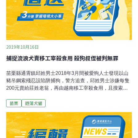
籲附近民眾提供線索緝兇，強調虐待流浪貓狗致肢體殘
缺，已違反《動物保護法》，最重將面臨200萬元罰鍰甚
至坐牢，呼籲民眾尊重生命。
2019年10月16日
捕捉流浪犬賣移工宰殺食用 殺狗叔侄被判無罪
苗栗縣通霄鎮邱姓男士2018年3月間被愛狗人士發現以山
豬吊鋼索殘忍設陷阱捕狗，警方追查，邱姓男士涉嫌每隻
200元賣給莊姓老翁，再由越南移工宰殺食用，且搜索發
現血跡鍋碗、動物毛髮、項圈、狗頭骨、殘肢等；苗栗檢
苗栗
遊蕩犬貓
方依違反動物保護法將邱姓男士、莊翁及越南籍移工3人
起訴，但苗栗地方法院認為，罪證不足，判決3人無罪。
邱姓男士捕狗行為，已被苗栗縣動物保護防疫所依違反動
保法開罰3萬元。不過，通霄警方追查發現，邱姓男士在
苗栗縣及新竹縣市，分別認養8隻、10隻流浪犬，並涉嫌