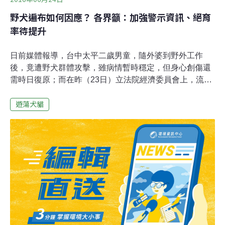
野犬遍布如何因應？ 各界籲：加強警示資訊、絕育
率待提升
日前媒體報導，台中太平二歲男童，隨外婆到野外工作
後，竟遭野犬群體攻擊，雖病情暫時穩定，但身心創傷還
需時日復原；而在昨（23日）立法院經濟委員會上，流浪
犬管理也成為立委質詢重點，蘇震清更以「氾濫成災」形
遊蕩犬貓
容鄉村地區野犬數量，多位立委也檢討絕育率未達先前設
定的目標，政府應編足預算等問題。野外浪犬多已成社會
事實，台中市社會局副局長陳仲良建議，政府應掌握訊
息，比照危險水域製作警示標誌，盡到告知的責任。野犬
遍布已成社會事實，民眾必須知道相關資訊。圖片來源：
陽明山國家公園管理處柯姓男童目前仍在加護病房，未來
幾日仍需密集觀察。陳仲良接受採訪時表示，社會局已由
家訪中心介入處理，由於阿嬤一心只在意孩子的安危，未
能更多深談，初步了解並未讓孩子獨處，未有明顯照顧疏
忽。社會局將評估阿嬤照養孫子時還需那些資源協助，提
供相關服務資源。對於相關事件，提醒家長看緊兒童，勿