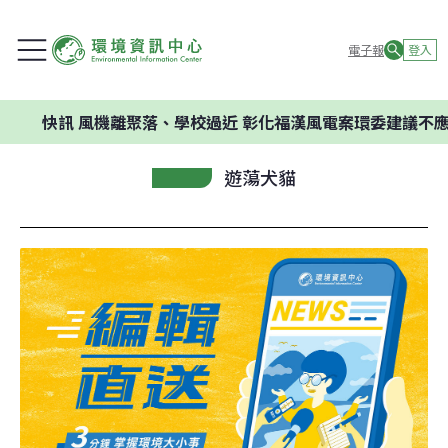
電子報
登入
訊
風機離聚落、學校過近 彰化福漢風電案環委建議不應開發
遊蕩犬貓