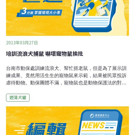
浪狗送到國外，主要是因為台灣大多是公寓住宅，領養環
境欠佳。報導並指出許多飼主在逗弄寵物時，好像是一家
人，但是當寵物生病、受傷、甚至小孩長大或搬家時，都
成為飼主遺棄不顧的理由，造成流浪狗滿街跑，
2013年03月27日
培訓流浪犬捕鼠 嚇壞寵物鼠挨批
台南市動保處訓練流浪犬、幫忙抓老鼠，但是為了展示訓
練成果、竟然用活生生的寵物鼠來示範，結果被民眾投訴
虐待動物。動保團體不滿，寵物鼠也是動物保護法的對
象，動保處身為執法單位，卻帶頭做出虐待動物行為，讓
遊蕩犬貓
他們感到相當遺憾，對此，台南市動保處長表示，造成社
會觀感不佳，深感歉意。台南市動保處也指出，由於工作
犬已受訓一段時間，對於假鼠較不感興趣，才會用真鼠示
範，強調不會讓寵物鼠受傷害，未來將會改進。