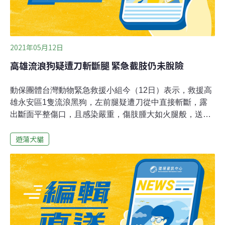
2021年05月12日
高雄流浪狗疑遭刀斬斷腿 緊急截肢仍未脫險
動保團體台灣動物緊急救援小組今（12日）表示，救援高
雄永安區1隻流浪黑狗，左前腿疑遭刀從中直接斬斷，露
出斷面平整傷口，且感染嚴重，傷肢腫大如火腿般，送醫
痛不欲生，經3個多小時截肢手術，目前仍有生命危險。
遊蕩犬貓
救援小組指出，永安區阿公店溪旁的高21線鄉道新港海堤
邊1隻流浪黑狗，左前腿疑遭刀直接斬斷，露出大面平整
傷口，且因感染嚴重，傷肢腫脹如火腿，狗兒痛苦慘叫，
生不如死；民眾不忍向小組求救。大隊長倪兆成率獸醫師
趙士雄及救援團隊，趕往永安海堤邊展開營救，所幸過程
順利，很快將傷犬捕捉後送往動物醫院搶救，目前傷犬剛
做完截肢手術，身體仍相當虛弱，需要長時間休養恢復，
希望牠能度過難關。小組感嘆施虐者「冷血、殘酷」，呼