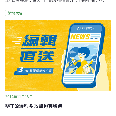
士4日聚在農委會大門，數度衝撞警方設下的柵欄，並大
灑冥紙，批判農委會踐踏動物權；對此，畜牧處副處長朱
遊蕩犬貓
慶誠受訪時說，已與動保人 士討論共識，預計在下週二協
調會中報告。上週三立法院在審議動保法部分條文修正案
時，農委會曾針對是否將流浪動物納入動保法定義一事，
提出反對意見；農委會畜牧處處長許桂森表示，如果將流
浪動物納入動保法，等於是容許流浪動物的存在，變相鼓
勵棄養；一旦使用TNR方式處理流浪動物，將會造成社區
髒亂、侵擾民眾等問題。動保法修法聯盟召集人黃泰山表
示，飼主棄養的責任絕對必須正視，但是這跟流浪動物納
入動保法定義完全不相干。動保法設立13年來，流浪動物
問題始終存在，就是因為沒有一個人道且有效率的政策，
將TNR法治化，從源頭絕育做起，才能降低流浪動物的數
量。「農委會正在研議相關共識！」朱慶誠
2012年11月15日
墾丁流浪狗多 攻擊遊客頻傳