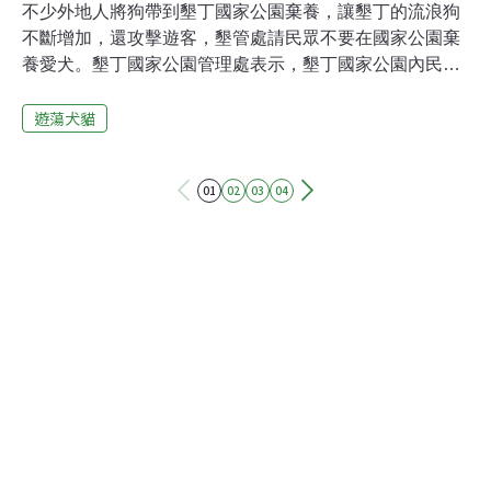
不少外地人將狗帶到墾丁國家公園棄養，讓墾丁的流浪狗
不斷增加，還攻擊遊客，墾管處請民眾不要在國家公園棄
養愛犬。墾丁國家公園管理處表示，墾丁國家公園內民眾
棄養犬隻頻繁，有不少是外地人帶到墾丁棄養的狗，加上
遊蕩犬貓
繁殖，流浪狗數量持續增多，目前已有100多隻。墾管處
表示，目前園區內發現流浪犬聚集處有大灣、出火、鵝鑾
鼻、貓鼻頭等地點，在野外的流浪犬具有野性及地域性，
01
02
03
04
國家公園已發生多起流浪狗攻擊落單遊客事件。但動物保
護團體卻在臉書上誤傳，墾管處函請公所撲殺野狗，臉書
還號召了100多人要到墾管處抗議，經墾管處澄清是「捕
捉」非「撲殺」後，抗議行動才喊停。恆春地區的動物保
護團體要求墾管處將野狗捕捉、結紮後野放，不要送屏科
大流浪犬收容中心，因為沒有被認養的狗，到最後會被安
樂死。墾管處認為狗再野放仍會對遊客造成威脅，與動保
團體溝通後，將協調恆春鎮公所找一處空地收容流浪狗，
由動保團體負責餵食，墾管處表示，這部分還要跟公