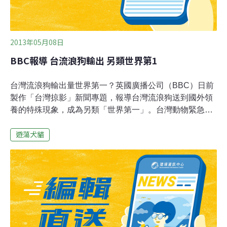
讓孩子離開視線及照顧範圍。
2013年05月08日
BBC報導 台流浪狗輸出 另類世界第1
台灣流浪狗輸出量世界第一？英國廣播公司（BBC）日前
製作「台灣掠影」新聞專題，報導台灣流浪狗送到國外領
養的特殊現象，成為另類「世界第一」。台灣動物緊急搶
救小組資深志工倪京台指出，BBC報導其實是反諷台灣對
遊蕩犬貓
流浪狗不夠友善，國人應該藉此自省。BBC中文網上周以
「另類『世界第一』的台灣輸出」報導台灣流浪狗送到國
外領養幕後隱藏的種種問題。報導內容雖特別提到總統馬
英九養的「馬小九」原本也是流浪狗，還說馬總統經常自
嘲，馬小九在家裡地位比他還高。但內文還是指出，台灣
《動物保護法》雖堪稱嚴格，但流浪狗受虐問題還是很嚴
重，迫使動保團體不得不把送到美加和德國等地，讓愛狗
人士領養。BBC引述倪京台說法，國內動保團體把救回流