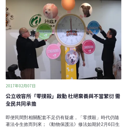
世界足球組織正在與摩洛哥當局聯絡，確認他們保護動物
福利，但該發言人表示，他們目前無法評論摩洛哥，因為
2026年世界盃正在進行申辦程序，若他們發表立場可能會
對此造成影響。摩洛哥世界盃申辦委員會主席表示，舉辦
世界盃對國家非常重要，因為「摩洛哥人熱愛足球，相信
足球可以改變他們的生活，通過舉辦世界盃也能讓國家的
各個領域獲得發展」。
2017年02月07日
公立收容所「零撲殺」啟動 杜絕棄養與不當繁衍 需
全民共同承擔
即便民間對相關配套不足仍有疑慮，「零撲殺」時代仍隨
著法令生效而到來；《動物保護法》修法如期於2月6日生