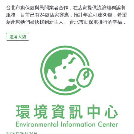
台北市動保處與民間業者合作，在店家提供流浪貓狗認養
服務，目前已有24處店家響應，預計年底可達30處，希望
藉此幫牠們盡快找到新主人。 台北市動保處推行的幸福轉
運站犬貓認養小舖，與醫院、寵物業者合作設點，讓民眾
遊蕩犬貓
不須到動物之家，即可就近到店家認養流浪貓狗，動保處
還提供相關優惠，鼓勵「以領養代替購買」。目前已有24
處店家參與小舖設點，希望年底擴展至30處，只要民眾認
養，即可獲得八大優惠，包括3年內享免費每年犬貓多價
混合疫苗、狂犬病疫苗、寄生蟲預防藥物等。
2016年06月24日