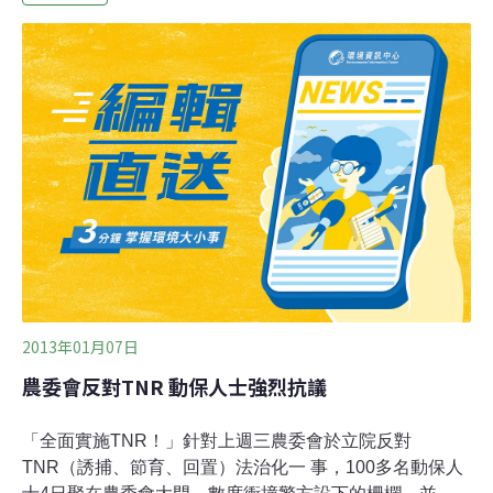
才抓一次」，將申請國賠；而市議員也痛批市府動保處怠
惰，讓野狗成群為患，危及民眾安全。小小男童的臉上，
一道道縫合後的傷痕讓人看了好不忍，而且不只臉上，男
童身體、雙腳，甚至耳朵上的傷口都清晰可見，會傷得這
麼嚴重，原來是因為遭到1、20隻野狗攻擊。發生意外的
地點，就在貫穿台中潭子、大雅及神岡的潭雅神自行車
道，上個月28日下午，2歲的陳姓男童和外公，目擊有10
多隻野狗在攻擊家人養的一頭小牛， 外公當下衝進房內，
想打電話通知家人把牛牽走，不料才一轉身，野狗竟然衝
過來，將身高只有100公分、體重14公斤的男童，叼到距
離2、30公尺的菜園不 斷啃咬，
2013年01月07日
農委會反對TNR 動保人士強烈抗議
「全面實施TNR！」針對上週三農委會於立院反對
TNR（誘捕、節育、回置）法治化一 事，100多名動保人