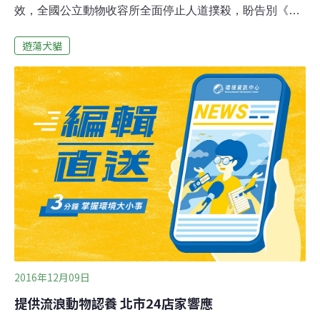
效，全國公立動物收容所全面停止人道撲殺，盼告別《12
夜》悲歌。而台灣社會要共同承擔的責任才剛開始，幾個
遊蕩犬貓
縣市動保治理經驗指出，惟有源頭管理杜絕你我不當棄養
或不負責任地放任寵物繁衍，才能達到零撲殺背後尊重生
命、友善動物的理想社會。人道撲殺殺不盡 源頭管理、尊
重生命共體零撲殺任務農委會表示，過去採以人道撲殺，
最高曾年撲殺10萬隻浪犬街貓；近10年隨著國人動保意識
抬頭，以及努力下，公立動物收容所認領養率由13.45%提
高至74.86%；收容動物撲殺率由74.57%降至12.38%。
「零（人道）撲殺」是指停止正常動物的安樂死。但是依
據《動物保護法》12條規定，目前收容動物若經獸醫師檢
出患有法定傳染病、重病無法治癒、嚴重影響環境衛生之
動物，基於減少動物痛苦，仍可安樂死。
2016年12月09日
提供流浪動物認養 北市24店家響應