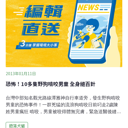
槍在當地掃射試槍，遭動保人士當場扭送法辦，動保處確
認該男子虐犬惡行，將開罰一萬五千元。餵養流浪狗的愛
心媽媽張悰愷說，年初五情人節當天，一對黃姓夫妻上山
餵狗時，在馬路邊不斷聽到有幼犬哀嚎的叫聲，循聲找到
三隻幼犬，竟然都是一邊耳朵被別針刺穿，傷口還不斷蓄
膿，兩夫婦把狗抱下山，交由獸醫師搶救時，發現狗狗已
有失溫現象，但經過消炎處理，黃姓夫妻已把狗狗接回
家，尋求善心人士接手認養。轄區北投光明派出所所長吳
俊明表示，第一公墓區周邊入夜後幾無人煙，接連傳出動
物受虐
2013年01月11日
恐怖！10多隻野狗啃咬男童 全身縫百針
台灣中部知名觀光路線潭雅神自行車道旁，發生野狗啃咬
男童的恐怖事件！一群兇猛的流浪狗啃咬日前叼走2歲陳
姓男童瘋狂 啃咬，男童被咬得體無完膚，緊急送醫後縫了
100多針，慘不忍睹，幸好治療後沒有生命危險，但當地
遊蕩犬貓
仍有1、20隻野狗到處走，男童母親不滿台中市府「報一