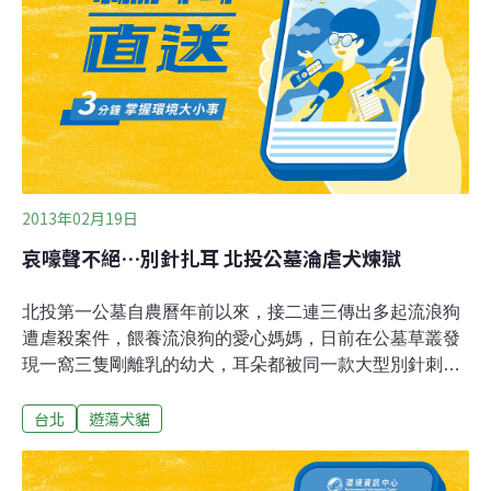
2013年02月19日
哀嚎聲不絕…別針扎耳 北投公墓淪虐犬煉獄
北投第一公墓自農曆年前以來，接二連三傳出多起流浪狗
遭虐殺案件，餵養流浪狗的愛心媽媽，日前在公墓草叢發
現一窩三隻剛離乳的幼犬，耳朵都被同一款大型別針刺
穿，幼犬難耐疼痛，在草堆中不斷哀嚎，被帶到獸醫院救
台北
遊蕩犬貓
治。北投第一公墓緊鄰陽明山區，長年有大批流浪狗聚
集，也有動保人士及愛心媽媽會定期帶食物上山餵狗，但
因位處偏僻，竟淪為虐犬天堂。二月初，一名男子持瓦斯