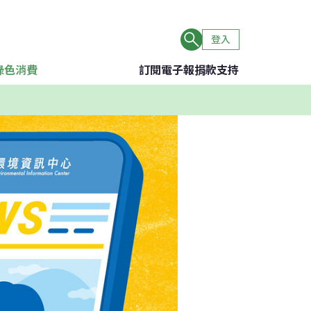
登入
綠色消費
訂閱電子報
捐款支持